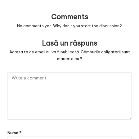
v
a
Comments
c
No comments yet. Why don’t you start the discussion?
O
Lasă un răspuns
nl
Adresa ta de email nu va fi publicată.
Câmpurile obligatorii sunt
in
marcate cu
*
e
Nume
*