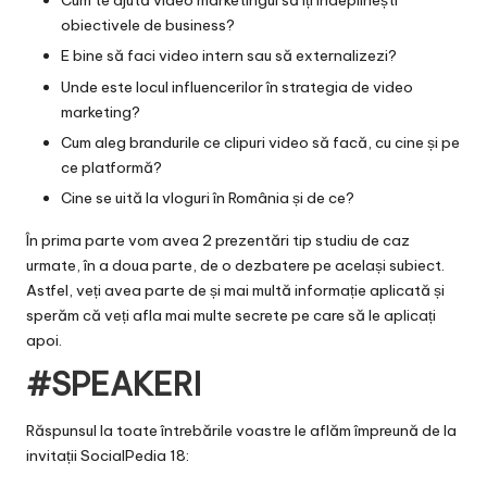
Cum te ajută video marketingul să îți îndeplinești
obiectivele de business?
E bine să faci video intern sau să externalizezi?
Unde este locul influencerilor în strategia de video
marketing?
Cum aleg brandurile ce clipuri video să facă, cu cine și pe
ce platformă?
Cine se uită la vloguri în România și de ce?
În prima parte vom avea 2 prezentări tip studiu de caz
urmate, în a doua parte, de o dezbatere pe același subiect.
Astfel, veți avea parte de și mai multă informație aplicată și
sperăm că veți afla mai multe secrete pe care să le aplicați
apoi.
#SPEAKERI
Răspunsul la toate întrebările voastre le aflăm împreună de la
invitații SocialPedia 18: