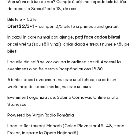
Vrei să vii alături de noi? Cumpără cât mai repede biletul tău
de acces la SocialPedia 18, de aici
Biletele
– 53 lei
Ofertă 2/3+1
– cumperi 2/3 bilete și primești unul gratuit
În cazul în care nu mai poți ajunge,
poți face cadou biletul
oricui vrei tu (sau să îl vinzi), chiar dacă e trecut numele tău pe
bilet!
Locurile din sală se vor ocupa în ordinea sosirii. Accesul la
eveniment o sa fie permis începând cu ora 18.30.
Atenție: acest eveniment nu este unul tehnic, nu este un
workshop de social media, nu este un curs.
Eveniment organizat de:
Sabina Cornovac Online
și
Iulia
Stanescu
Powered by
Virgin Radio România
Locație:
Restaurant Monarh
(Calea Plevnei nr 46-48, zona
Eroilor, în spate la Opera Națională)