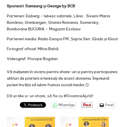
Sponsori:
Samsung
și
George by BCR
Parteneri:
Eisberg – Iubesc salatele,
Liliac
,
Siviero Maria
România
,
Grimbergen
,
Granini Romania
,
Somersby
,
Bomboane BUCURIA – Magazin Exclusiv
Parteneri media:
Radio Europa FM
,
Șapte Seri
,
IQads
și
IQool
Fotograf oficial:
Mihai Baltă
Videograf:
Pricope Bogdan
Vă mulțumim în avans pentru share-uri și pentru participarea
alături de prieteni interesați de acest domeniu. Împreună
putem învăța să iubim frumos social media 🙂
Dă un like și-un share, să fie cu #DoamneAjută!
WhatsApp
Email