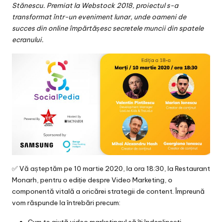
v
Stănescu
. Premiat la Webstock 2018, proiectul s-a
transformat într-un eveniment lunar, unde oameni de
a
succes din online împărtășesc secretele muncii din spatele
c
ecranului.
O
nl
in
e
✅ Vă așteptăm pe 10 martie 2020, la ora 18:30, la Restaurant
Monarh, pentru o ediție despre Video Marketing, o
componentă vitală a oricărei strategii de content. Împreună
vom răspunde la întrebări precum: