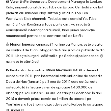
📸
Valentin Pintilescu
este Development Manager la LooLoo
Kids, singurul canal de YouTube din Europa Centrală și de Est
premiat cu Diamond Play Button și aflat în Top Ten
Worldwide Kids channels. TraLaLa este canalul YouTube
numărul 1 din România și face parte dintr-o inițiativă
educațională internațională unică, fiind prima producție
românească pentru copii contractată de Netflix.
👍
Marian Ionescu
, cunoscut în online ca Mariciu, este creator
de conținut de 11 ani, vlogger de 4 ani și om de publicitate din
2011. Iubește burgerii, călătoriile, pe Sasha și pe Ioneasca. Și
nu, nu este cântăreț!
📸 Realizator tv și online,
Mihai Alexandru HASH
a devenit
cunoscut în 2011, prin intermediul emisiunii online de comedie
Doza de Haș (lansată pe 3 martie 2011) care astăzi este
așteaptată în fiecare vineri de aproape 1.400.000 de
abonați pe YouTube și 930.000 de fani pe Facebook. În anul
2016 a devenit primul român cu 1 milion de abonați pe
YouTube și a fost nominalizat de revista Forbes la categoria
30 under 30.