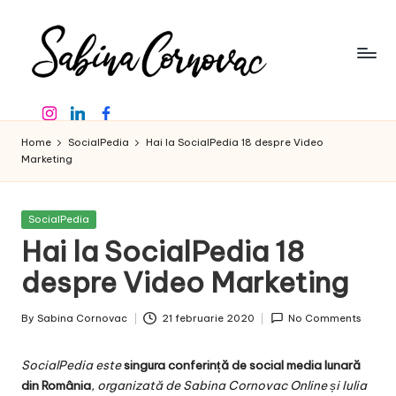
Skip
to
content
S
-
Instagram
Linkedin
Facebook
creator
a
de
Home
SocialPedia
Hai la SocialPedia 18 despre Video
b
conținut
Marketing
de
in
16
a
ani
Posted
SocialPedia
in
-
Hai la SocialPedia 18
C
despre Video Marketing
o
r
By
Sabina Cornovac
21 februarie 2020
No Comments
Posted
n
by
SocialPedia
este
singura conferință de social media lunară
o
din România
, organizată de
Sabina Cornovac Online
și
Iulia