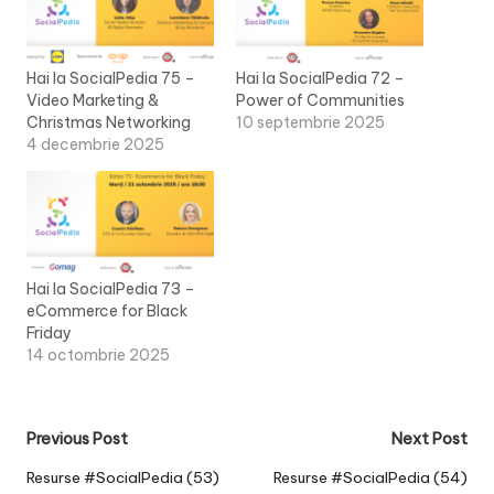
Hai la SocialPedia 75 –
Hai la SocialPedia 72 –
Video Marketing &
Power of Communities
Christmas Networking
10 septembrie 2025
4 decembrie 2025
Hai la SocialPedia 73 –
eCommerce for Black
Friday
14 octombrie 2025
Post
Previous Post
Next Post
navigation
Resurse #SocialPedia (53)
Resurse #SocialPedia (54)