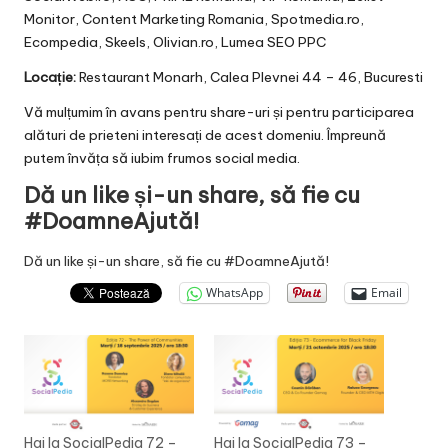
Monitor, Content Marketing Romania, Spotmedia.ro,
Ecompedia, Skeels, Olivian.ro, Lumea SEO PPC
Locație:
Restaurant Monarh, Calea Plevnei 44 – 46, Bucuresti
Vă mulțumim în avans pentru share-uri și pentru participarea
alături de prieteni interesați de acest domeniu. Împreună
putem învăța să iubim frumos social media.
Dă un like și-un share, să fie cu
#DoamneAjută!
Dă un like și-un share, să fie cu #DoamneAjută!
WhatsApp
Email
Hai la SocialPedia 72 –
Hai la SocialPedia 73 –