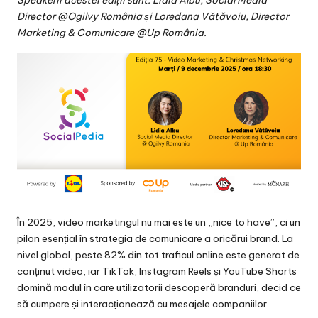
Speakerii acestei ediții sunt: Lidia Albu, Social Media
v
Director @Ogilvy România și Loredana Vătăvoiu, Director
a
Marketing & Comunicare @Up România.
c
O
nl
in
e
În 2025, video marketingul nu mai este un „nice to have”, ci un
pilon esențial în strategia de comunicare a oricărui brand. La
nivel global, peste 82% din tot traficul online este generat de
conținut video, iar TikTok, Instagram Reels și YouTube Shorts
domină modul în care utilizatorii descoperă branduri, decid ce
să cumpere și interacționează cu mesajele companiilor.