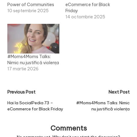
Power of Communities
eCommerce for Black
10 septembrie 2025
Friday
14 octombrie 2025
#Moms4Moms Talks:
Nimic nu justifică violența
17 martie 2026
Post
Previous Post
Next Post
navigation
Hai la SocialPedia 73 –
#Moms4Moms Talks: Nimic
eCommerce for Black Friday
nu justifică violența
Comments
No comments yet. Why don’t you start the discussion?