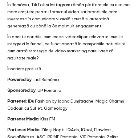
În România, TikTok și Instagram rămân platformele cu cea mai
mare creștere pentru formatul video, iar brandurile care
investesc în comunicare vizuală scurtă și autentică
generează cu până la 3x mai mult engagement.
În aceste condiții, cum creezi videoclipuri relevante, cum le
integrezi în funnel, ce funcționează în campaniile actuale și
cum arată strategia de video marketing care livrează
rezultate reale?
Înscriere gratuită
Powered by
:
Lidl România
Sponsored by
:
UP România
Partener
i: IDu Fashion by Ioana Dumitrache, Magic Charms –
Cadouri cu Suflet, Gameology
Partener Media:
Kiss FM
Parteneri Media
: Zile şi Nopti, IQAds, IQool, Flawless,
SocialWeb.ro, ASC, PRIME Romania, VIP Romania, Zelist