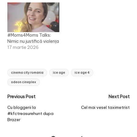
#Moms4Moms Talks:
Nimic nu justifică violența
17 martie 2026
Tags:
cinema city romania
ice age
ice age 4
odeon cineplex
Post
Previous Post
Next Post
navigation
Cu bloggerii la
Cel mai vesel taximetrist
#kfctreasurehunt dupa
Brazer