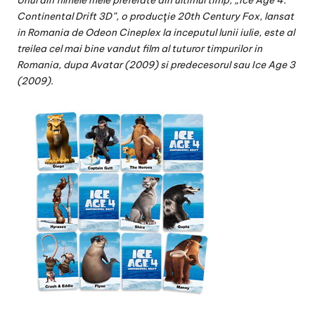
Unul din filmele mele preferate din ultimul timp, „Ice Age 4:
v
Continental Drift 3D”, o producţie 20th Century Fox, lansat
a
in Romania de Odeon Cineplex la inceputul lunii iulie, este al
treilea cel mai bine vandut film al tuturor timpurilor in
c
Romania, dupa Avatar (2009) si predecesorul sau Ice Age 3
O
(2009).
nl
in
e