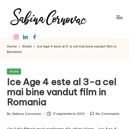
Skip
to
content
S
-
Instagram
Linkedin
Facebook
creator
a
de
Home
Altele
Ice Age 4 este al 3-a cel mai bine vandut film in
b
conținut
Romania
de
in
16
a
ani
Posted
Altele
in
-
Ice Age 4 este al 3-a cel
C
mai bine vandut film in
o
Romania
r
n
By
Sabina Cornovac
17 septembrie 2012
No Comments
Posted
o
by