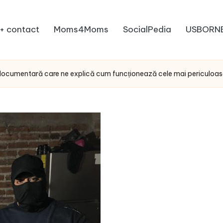
+ contact
Moms4Moms
SocialPedia
USBORN
a documentară care ne explică cum funcționează cele mai periculoase