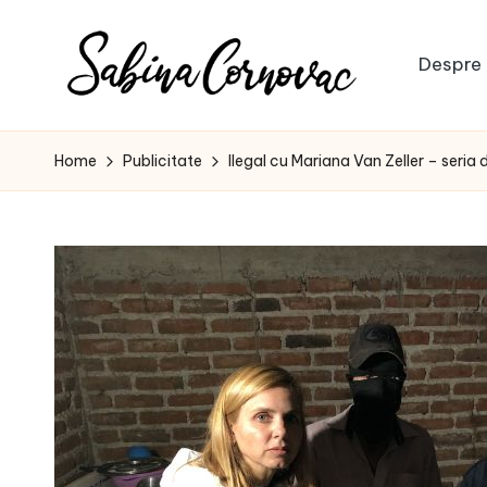
Skip
Despre 
to
S
content
-
creator
a
Home
Publicitate
Ilegal cu Mariana Van Zeller – seri
de
b
conținut
de
i
16
n
ani
-
a
C
o