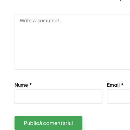
e
Nume
*
Email
*