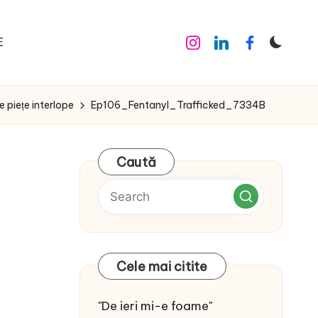
E
Instagram
Linkedin
Facebook
 piețe interlope
Ep106_Fentanyl_Trafficked_7334B
Caută
Cele mai citite
"De ieri mi-e foame"