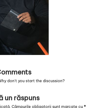
Comments
y don’t you start the discussion?
ă un răspuns
icată.
Câmpurile obligatorii sunt marcate cu
*