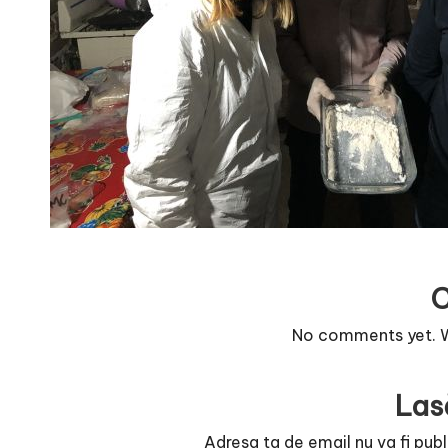
r
n
o
v
a
c
O
nl
No comments yet. Wh
i
Las
n
Adresa ta de email nu va fi publ