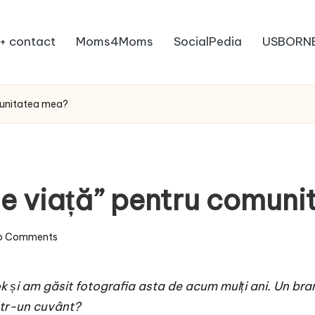
+ contact
Moms4Moms
SocialPedia
USBORN
munitatea mea?
e viață” pentru comun
o Comments
k și am găsit fotografia asta de acum mulți ani. Un b
ntr-un cuvânt?