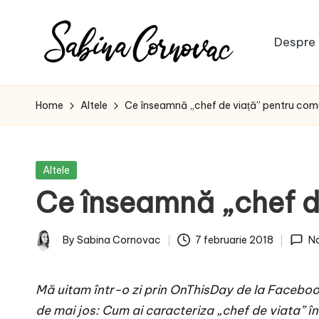
Skip
Despre 
to
S
content
-
creator
a
Home
Altele
Ce înseamnă „chef de viață” pentru co
de
b
conținut
de
i
Posted
Altele
16
in
Ce înseamnă „chef d
n
ani
-
a
By
Sabina Cornovac
7 februarie 2018
N
Posted
C
by
Mă uitam într-o zi prin OnThisDay de la Faceboo
o
de mai jos: Cum ai caracteriza „chef de viata” î