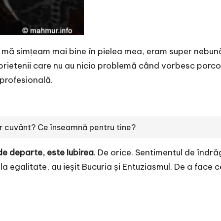
, mă simțeam mai bine în pielea mea, eram super nebun
prietenii care nu au nicio problemă când vorbesc porco
 profesională.
ur cuvânt? Ce înseamnă pentru tine?
 de departe, este Iubirea
. De orice. Sentimentul de îndră
la egalitate, au ieșit Bucuria și Entuziasmul. De a face ce 