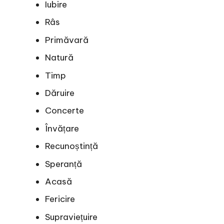
Iubire
Râs
Primăvară
Natură
Timp
Dăruire
Concerte
Învățare
Recunoștință
Speranță
Acasă
Fericire
Supraviețuire