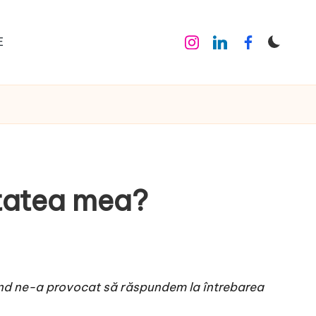
E
Instagram
Linkedin
Facebook
itatea mea?
rand ne-a provocat să răspundem la întrebarea