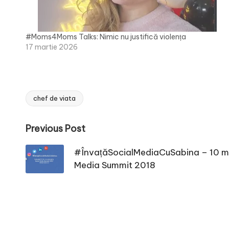
#Moms4Moms Talks: Nimic nu justifică violența
17 martie 2026
chef de viata
Tags:
Post
Previous Post
navigation
#ÎnvațăSocialMediaCuSabina – 10 mot
Media Summit 2018