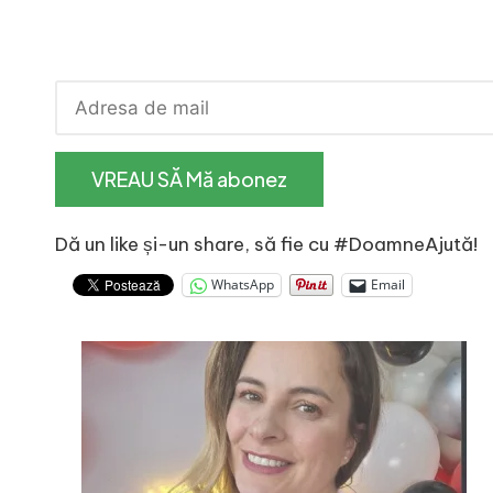
Dă un like și-un share, să fie cu #DoamneAjută!
WhatsApp
Email