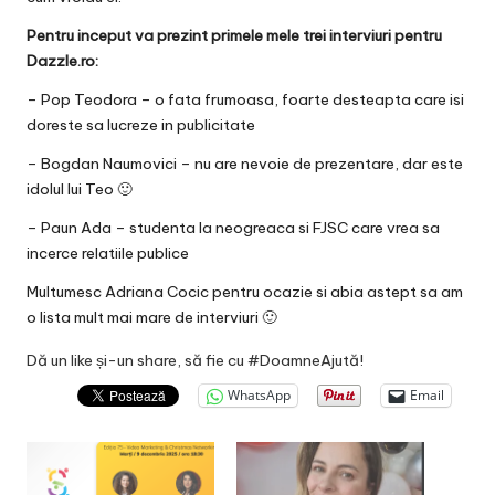
Pentru inceput va prezint primele mele trei interviuri pentru
Dazzle.ro:
– Pop Teodora – o fata frumoasa, foarte desteapta care isi
doreste sa lucreze in publicitate
– Bogdan Naumovici – nu are nevoie de prezentare, dar este
idolul lui Teo 🙂
– Paun Ada – studenta la neogreaca si FJSC care vrea sa
incerce relatiile publice
Multumesc Adriana Cocic pentru ocazie si abia astept sa am
o lista mult mai mare de interviuri 🙂
Dă un like și-un share, să fie cu #DoamneAjută!
WhatsApp
Email