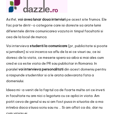
v
a
c
Astfel,
voi avea lunar doua interviuri
pe acest site frumos. Ele
fac parte dintr-o categorie care isi doreste sa arate lumii
O
diferentele dintre comunicarea vazuta in timpul facultatii si
nl
cea de la locul de munca.
in
Voi intervieva
studenti la comunicare
(pr, publicitate si poate
si jurnalism) si voi incerca sa aflu de la ei ce visuri au, ce isi
e
doresc de la viata, ce meserie spera sa aiba si mai ales cum
cred ei ca estie viata de PR sau publicitar in Romania. In
paralel
voi intervieva personalitati
din acest domeniu pentru
a raspunde studentilor si a le arata adevarata fata a
domeniului.
Ideea mi-a venit de la faptul ca de foarte multe ori ce inveti
in facultate nu are nici o legatura cu ce aplici in viata. Am
patit ceva de genul si eu si am fost pusa in situatia de a ma
intreba daca stiusa scriu sau nu … Si am aflat ca da, dar nu
cum vroiau ei.