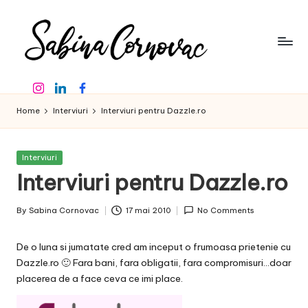
Skip
to
content
S
-
Instagram
Linkedin
Facebook
creator
a
de
Home
Interviuri
Interviuri pentru Dazzle.ro
b
conținut
de
in
16
Posted
Interviuri
a
ani
in
Interviuri pentru Dazzle.ro
-
C
By
Sabina Cornovac
17 mai 2010
No Comments
o
Posted
by
r
De o luna si jumatate cred am inceput o frumoasa prietenie cu
n
Dazzle.ro
🙂 Fara bani, fara obligatii, fara compromisuri…doar
placerea de a face ceva ce imi place.
o