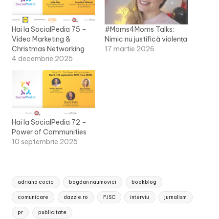
Hai la SocialPedia 75 –
#Moms4Moms Talks:
Video Marketing &
Nimic nu justifică violența
Christmas Networking
17 martie 2026
4 decembrie 2025
Hai la SocialPedia 72 –
Power of Communities
10 septembrie 2025
Tags:
adriana cocic
bogdan naumovici
bookblog
comunicare
dazzle.ro
FJSC
interviu
jurnalism
pr
publicitate