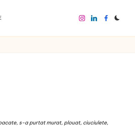
E
Instagram
Linkedin
Facebook
pacate, s-a purtat murat, plouat, ciuciulete,