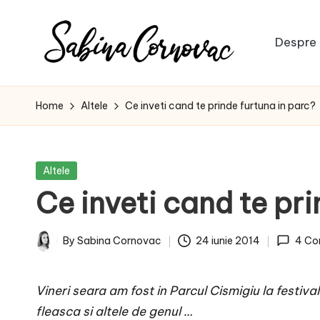
Skip
Despre 
to
S
content
-
creator
a
Home
Altele
Ce inveti cand te prinde furtuna in parc?
de
b
conținut
de
i
Posted
Altele
16
in
Ce inveti cand te pri
n
ani
-
a
By
Sabina Cornovac
24 iunie 2014
4 Co
Posted
C
by
Vineri seara am fost in Parcul Cismigiu la festi
o
fleasca si altele de genul …