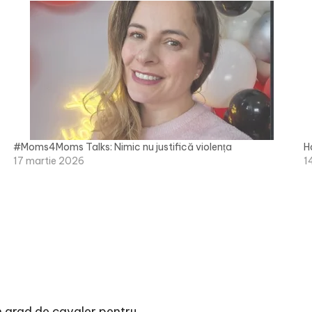
#Moms4Moms Talks: Nimic nu justifică violența
H
17 martie 2026
1
n grad de cavaler pentru