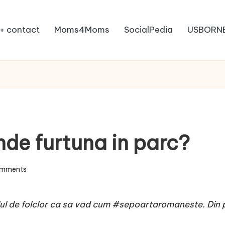
+ contact
Moms4Moms
SocialPedia
USBORN
nde furtuna in parc?
mments
valul de folclor ca sa vad cum #sepoartaromaneste. Din 