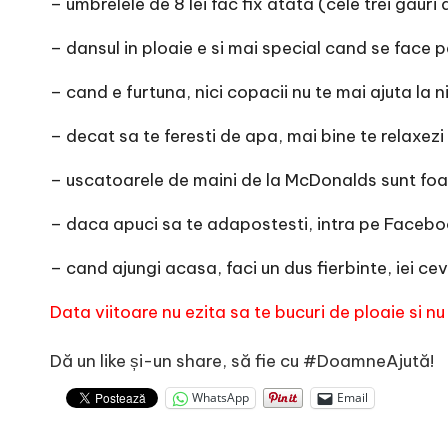
e
– umbrelele de 8 lei fac fix atata (cele trei gaur
– dansul in ploaie e si mai special cand se face p
– cand e furtuna, nici copacii nu te mai ajuta la n
– decat sa te feresti de apa, mai bine te relaxezi 
– uscatoarele de maini de la McDonalds sunt foa
– daca apuci sa te adapostesti, intra pe Facebo
– cand ajungi acasa, faci un dus fierbinte, iei cev
Data viitoare nu ezita sa te bucuri de ploaie si nu 
Dă un like și-un share, să fie cu #DoamneAjută!
WhatsApp
Email