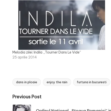
Melodia zilei: Indila „Tourner Dans Le Vide”
25 aprilie 2014
dans in ploaie
enjoy the rain
furtuna in bucuresti
Tags:
Post
Previous Post
navigation
Ordinul National „Steaua Romaniei” i