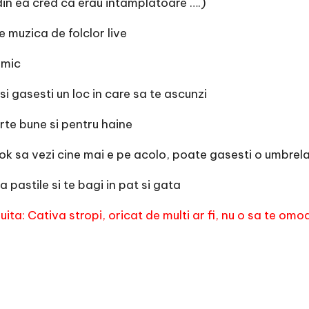
i din ea cred ca erau intamplatoare ….)
e muzica de folclor live
imic
si gasesti un loc in care sa te ascunzi
rte bune si pentru haine
ok sa vezi cine mai e pe acolo, poate gasesti o umbrel
a pastile si te bagi in pat si gata
uita: Cativa stropi, oricat de multi ar fi, nu o sa te omo