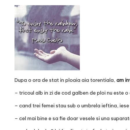
r
n
o
v
a
c
O
Dupa o ora de stat in ploaia aia torentiala,
am in
nl
– tricoul alb in zi de cod galben de ploi nu este 
i
– cand trei femei stau sub o umbrela ieftina, ies
n
– cel mai bine e sa fie doar vesele si una supara