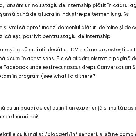
 lansăm un nou stagiu de internship plătit în cadrul ag
o șansă bună de a lucra în industrie pe termen lung. 😁
și vrei să aprofundezi domeniul alături de mine și de c
 că ești potrivit pentru stagiul de internship.
oare știm că mai util decât un CV e să ne povestești c
ână acum în acest sens. Fie că ai administrat o pagină 
de Facebook unde ești recunoscut drept Conversation S
 kooptăm în program (see what I did there?
nă cu un bagaj de cel puțin 1 an experiență și multă pa
e de lucruri noi!
elațiile cu jurnaliști/bloggeri/influenceri, și să ne co