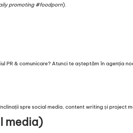
aily promoting #foodporn
).
iul PR & comunicare? Atunci te așteptăm în agenția noas
clinații spre social media, content writing și project
al media)