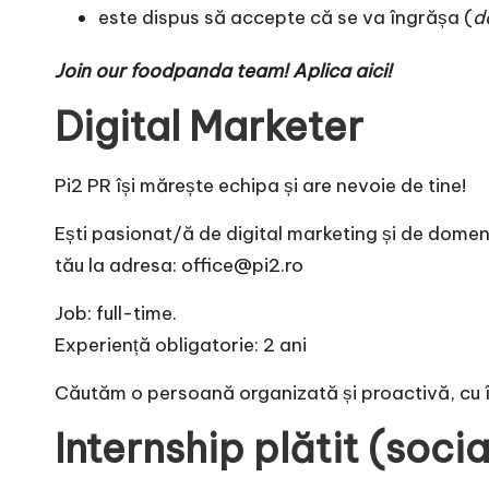
este dispus să accepte că se va îngrășa (
d
Join our foodpanda team! Aplica
aici
!
Digital Marketer
Pi2 PR își mărește echipa și are nevoie de tine!
Ești pasionat/ă de digital marketing și de domen
tău la adresa: office@pi2.ro
Job: full-time.
Experiență obligatorie: 2 ani
Căutăm o persoană organizată și proactivă, cu în
Internship plătit (soci