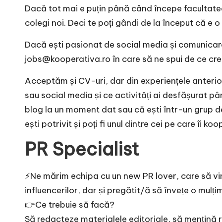
Dacă tot mai e puțin până când începe facultatea,
colegi noi. Deci te poți gândi de la început că e 
Dacă ești pasionat de social media și comunicare 
jobs@kooperativa.ro în care să ne spui de ce crezi
Acceptăm și CV-uri, dar din experiențele anteri
sau social media și ce activități ai desfășurat p
blog la un moment dat sau că ești într-un grup 
ești potrivit și poți fi unul dintre cei pe care îi
PR Specialist
⚡️Ne mărim echipa cu un new PR lover, care să vi
influencerilor, dar și pregătit/ă să învețe o mulțim
👉Ce trebuie să facă?
Să redacteze materialele editoriale, să mențină r