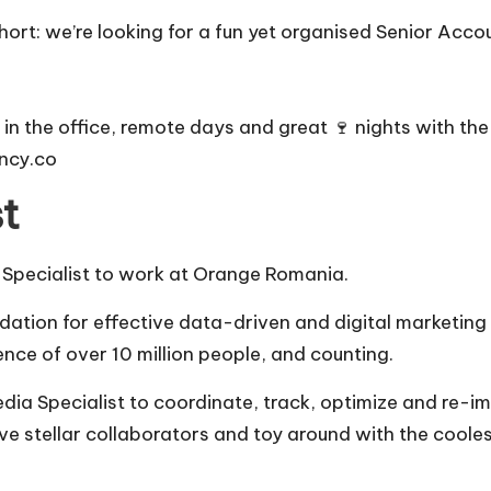
 short: we’re looking for a fun yet organised Senior Ac
n the office, remote days and great 🍷 nights with the 
ency.co
st
a Specialist to work at Orange Romania.
undation for effective data-driven and digital marketin
ence of over 10 million people, and counting.
edia Specialist to coordinate, track, optimize and re-im
e stellar collaborators and toy around with the cooles