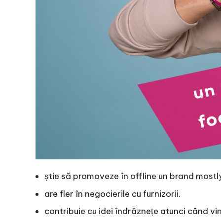
știe să promoveze în offline un brand mostly
are fler în negocierile cu furnizorii.
contribuie cu idei îndrăznețe atunci când v