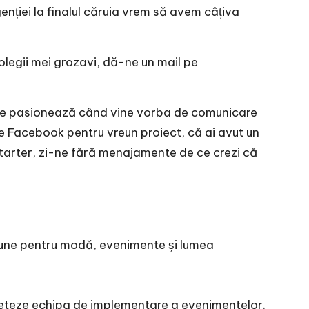
enției la finalul căruia vrem să avem câțiva
olegii mei grozavi, dă-ne un mail pe
e te pasionează când vine vorba de comunicare
de Facebook pentru vreun proiect, că ai avut un
tarter, zi-ne fără menajamente de ce crezi că
siune pentru modă, evenimente și lumea
mpleteze echipa de implementare a evenimentelor.