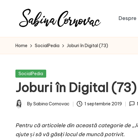
Skip
Despre 
to
S
content
-
creator
a
Home
SocialPedia
Joburi în Digital (73)
de
b
conținut
de
i
Posted
SocialPedia
16
in
Joburi în Digital (73)
n
ani
-
a
By
Sabina Cornovac
1 septembrie 2019
Posted
C
by
Pentru că articolele din
această categorie
de „Jo
o
ajute și să vă găsiți locul de muncă potrivit.