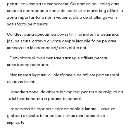
pentru ca vrem sa te cunoastem! Cautam un nou coleg care
sa preia coordonarea zonei de continut si marketing afiliat, o
zona importanta la noi in vistierie, plina de challenge-uri si
satisfactii pe masura!
Ca idee, pana apucam sa povestim mai multe, iti lasam mai
jos, pe scurt, cateva cuvinte despre lucrurile faine pe care
urmeaza sa le coordonezi/ dezvolti la noi:
-Dezvoltare si implementare strategie afiliere pentru
urmatoarea perioada;
-Mentinerea legaturii cu platformele de afiliere partenere si
cu advertiserii;
-Urmarirea zonei de afiliere in timp real pentru a te asigura ca
totul functioneaza in parametri normali;
-Intocmirea de rapoarte saptamanale si lunare – analiza
globala a rezultatelor pe care le-au avut proiectele
implicate;