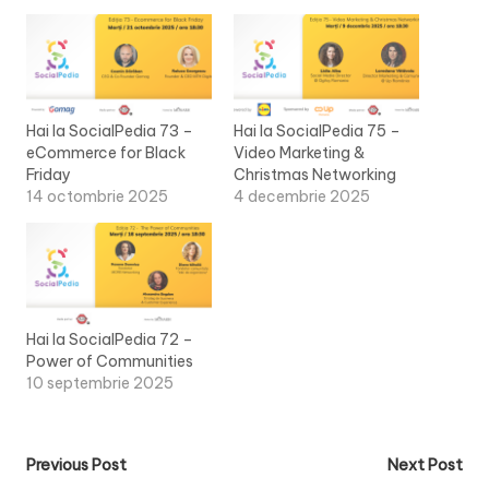
Hai la SocialPedia 73 –
Hai la SocialPedia 75 –
eCommerce for Black
Video Marketing &
Friday
Christmas Networking
14 octombrie 2025
4 decembrie 2025
Hai la SocialPedia 72 –
Power of Communities
10 septembrie 2025
Post
Previous Post
Next Post