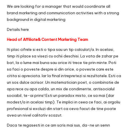
We are looking for a manager that would coordinate all
brand marketing and communication activities with a strong
background in digital marketing
Details
here
Head of Affiliate& Content Marketing Team
Iti plac cifrele si esti o tipa sau un tip calculat/a. In acelasi,
timp iti place sa visezi cu ochii deschisi. La vata de zahar pe
bat, la o lume mai buna sau orice iti trece tie prin minte. Poti
sa faci o poveste despre si din orice, o poveste care este
citita si apreciata. Iar la final intrepretezi si rezultatele. Esti ca
un sos dulce acrisor. Un matematician poet, o combinatie de
apa rece cu apa calda, un mix de condimente, antisocialul
sociabil, te-ai prins! Esti un paradox misto, ce sa mai (dar
modest/a in acelasi timp). Te implici in ceea ce faci, ai orgoliu
profesional si excluzi din start ca ceva facut de tine poate
avea un nivel calitativ scazut.
Daca te regasesti in ce am scris mai sus, da-ne un semn