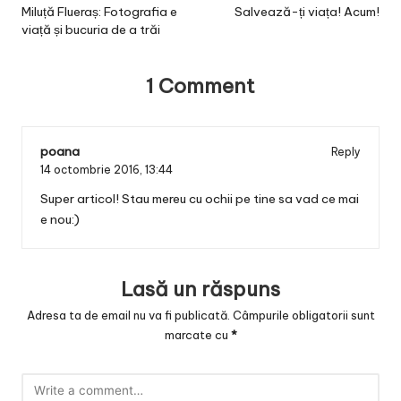
navigation
Miluță Flueraș: Fotografia e
Salvează-ți viața! Acum!
viață și bucuria de a trăi
1 Comment
poana
Reply
14 octombrie 2016,
13:44
Super articol! Stau mereu cu ochii pe tine sa vad ce mai
e nou:)
Lasă un răspuns
Adresa ta de email nu va fi publicată.
Câmpurile obligatorii sunt
marcate cu
*