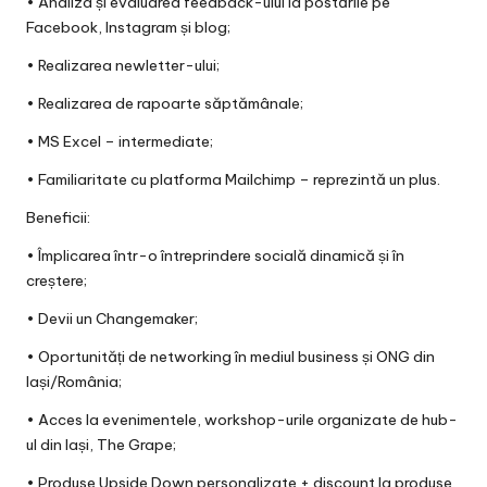
• Analiza și evaluarea feedback-ului la postările pe
Facebook, Instagram și blog;
• Realizarea newletter-ului;
• Realizarea de rapoarte săptămânale;
• MS Excel – intermediate;
• Familiaritate cu platforma Mailchimp – reprezintă un plus.
Beneficii:
• Împlicarea într-o întreprindere socială dinamică și în
creștere;
• Devii un Changemaker;
• Oportunități de networking în mediul business și ONG din
Iași/România;
• Acces la evenimentele, workshop-urile organizate de hub-
ul din Iași, The Grape;
• Produse Upside Down personalizate + discount la produse.