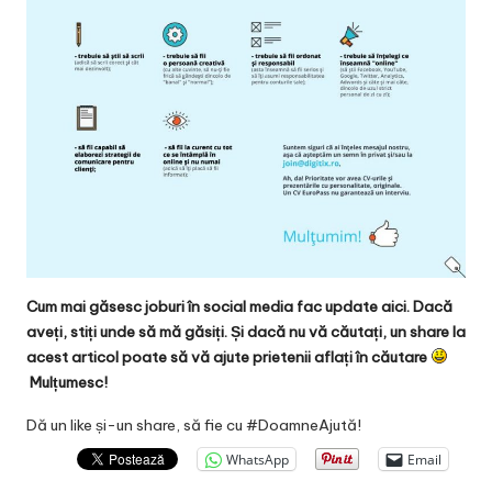
Cum mai găsesc joburi în social media fac update aici. Dacă
aveți, stiți unde să mă găsiți. Și dacă nu vă căutați, un share la
acest articol poate să vă ajute prietenii aflați în căutare
Mulțumesc!
Dă un like și-un share, să fie cu #DoamneAjută!
WhatsApp
Email