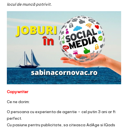
v
locul de muncă potrivit.
a
c
O
nl
in
e
Copywriter
Ce ne dorim:
O persoana cu experienta de agentie – cel putin 3 ani ar fi
perfect.
Cu pasiune pentru publicitate, sa citeasca AdAge si IQads