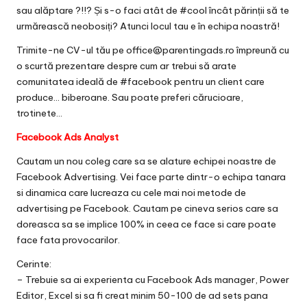
sau alăptare ?!!? Și s-o faci atât de
#
cool
încât părinții să te
urmărească neobosiți? Atunci lo
cul tau e în echipa noastră!
Trimite-ne CV-ul tău pe office@parentingads.ro împreună cu
o scurtă prezentare despre cum ar trebui să arate
comunitatea ideală de
#
facebook
pentru un client care
produce… biberoane. Sau poate preferi cărucioare,
trotinete…
Facebook Ads Analyst
Cautam un nou coleg care sa se alature echipei noastre de
Facebook Advertising. Vei face parte dintr-o echipa tanara
si dinamica care lucreaza cu cele mai noi metode de
advertising pe Facebook. Cautam pe cineva serios care sa
doreasca sa se implice 100% in ceea ce face si care poate
face fata provocarilor.
Cerinte:
– Trebuie sa ai experienta cu Facebook Ads manager, Power
Editor, Excel si sa fi creat minim 50-100 de ad sets pana