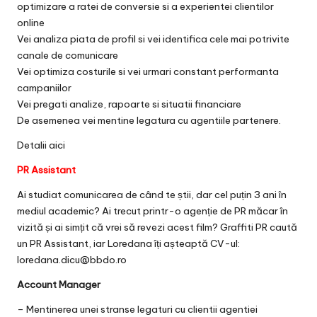
optimizare a ratei de conversie si a experientei clientilor
online
Vei analiza piata de profil si vei identifica cele mai potrivite
canale de comunicare
Vei optimiza costurile si vei urmari constant performanta
campaniilor
Vei pregati analize, rapoarte si situatii financiare
De asemenea vei mentine legatura cu agentiile partenere.
Detalii
aici
PR Assistant
Ai studiat comunicarea de când te știi, dar cel puțin 3 ani în
mediul academic? Ai trecut printr-o agenție de PR măcar în
vizită și ai simțit că vrei să revezi acest film? Graffiti PR caută
un PR Assistant, iar Loredana îți așteaptă CV-ul:
loredana.dicu@bbdo.ro
Account Manager
– Mentinerea unei stranse legaturi cu clientii agentiei