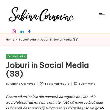
Skip
to
content
S
-
Instagram
Linkedin
Facebook
creator
a
de
Home
SocialPedia
Joburi in Social Media (38)
b
conținut
de
in
16
Posted
SocialPedia
a
ani
in
Joburi in Social Media
-
C
(38)
o
By
Sabina Cornovac
1 octombrie 2016
1 Comment
r
Posted
by
n
Pentru că articolele din
această categorie
de „Joburi in
o
Social Media”au fost bine primite, iată că revin cu încă unul
la început de toamnă 🙂 Vă doresc să vă ajute și să vă găsiți