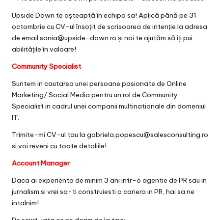
Upside Down te așteaptă în echipa sa! Aplică până pe 31
octombrie cu CV-ul însoțit de scrisoarea de intenție la adresa
de email sonia@upside-down.ro și noi te ajutăm să îți pui
abilitățile în valoare!
Community Specialist
Suntem in cautarea unei persoane pasionate de Online
Marketing/ Social Media pentru un rol de Community
Specialist in cadrul unei companii multinationale din domeniul
IT.
Trimite-mi CV-ul tau la gabriela.popescu@salesconsulting.ro
si voi reveni cu toate detaliile!
Account Manager
Daca ai experienta de minim 3 ani intr-o agentie de PR sau in
jurnalism si vrei sa-ti construiesti o cariera in PR, hai sa ne
intalnim!
Pe scurt, iata ce ne dorim de la tine: