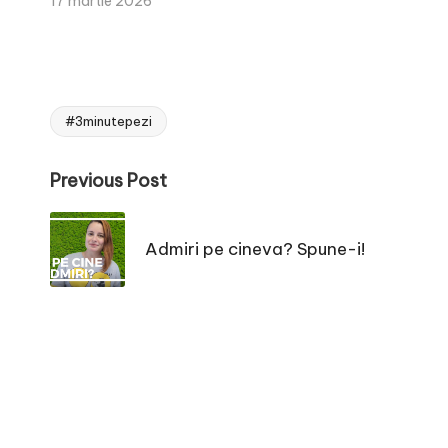
17 martie 2026
#3minutepezi
Tags:
Post
Previous Post
navigation
Admiri pe cineva? Spune-i!