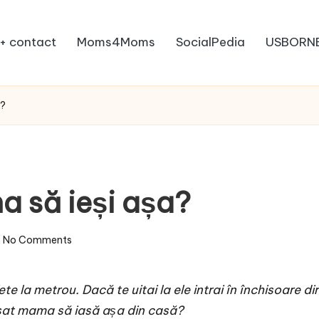
+ contact
Moms4Moms
SocialPedia
USBORN
a?
 să ieși așa?
No Comments
e la metrou. Dacă te uitai la ele intrai în închisoare di
lăsat mama să iasă așa din casă?