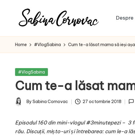
Skip
Despre 
to
S
content
-
creator
a
Home
#VlogSabina
Cum te-a lăsat mama să ieși aș
de
b
conținut
de
i
Posted
#VlogSabina
16
in
Cum te-a lăsat mama
n
ani
-
a
By
Sabina Cornovac
27 octombrie 2018
Posted
C
by
Episodul 160 din mini-vlogul #3minutepezi – 3 fet
o
rău. Discuții, mișto-uri și întrebarea: cum le-a 