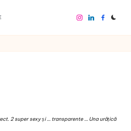
E
Instagram
Linkedin
Facebook
rect. 2 super sexy și … transparente … Una urâțică