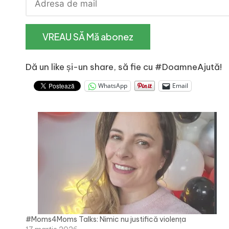
e
Dă un like și-un share, să fie cu #DoamneAjută!
WhatsApp
Email
#Moms4Moms Talks: Nimic nu justifică violența