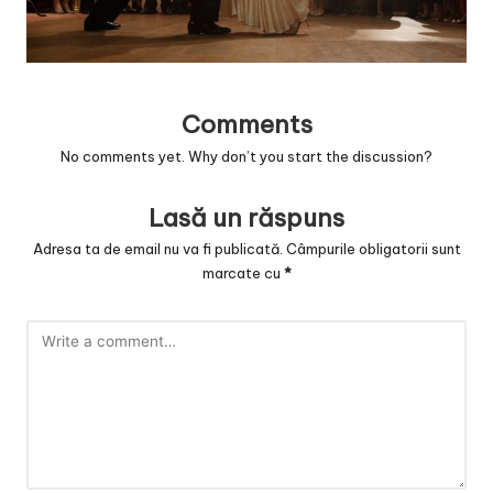
v
a
c
Comments
O
No comments yet. Why don’t you start the discussion?
nl
in
Lasă un răspuns
e
Adresa ta de email nu va fi publicată.
Câmpurile obligatorii sunt
marcate cu
*