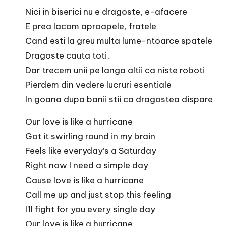
Nici in biserici nu e dragoste, e-afacere
E prea lacom aproapele, fratele
Cand esti la greu multa lume-ntoarce spatele
Dragoste cauta toti,
Dar trecem unii pe langa altii ca niste roboti
Pierdem din vedere lucruri esentiale
In goana dupa banii stii ca dragostea dispare
Our love is like a hurricane
Got it swirling round in my brain
Feels like everyday’s a Saturday
Right now I need a simple day
Cause love is like a hurricane
Call me up and just stop this feeling
I’ll fight for you every single day
Our love is like a hurricane