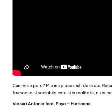
r
n
o
v
a
c
O
nl
Cum vi se pare? Mie imi place mult de ei doi. Rec
i
frumoasa si sociabila este si in realitate, nu numai
n
Versuri Antonia feat. Puya – Hurricane