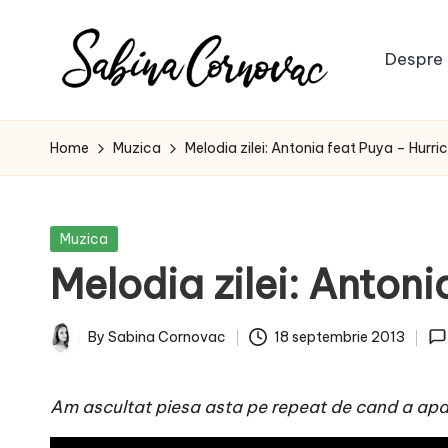
Skip
Despre 
to
S
content
-
creator
a
Home
Muzica
Melodia zilei: Antonia feat Puya – Hurri
de
b
conținut
de
i
Posted
Muzica
16
in
Melodia zilei: Anton
n
ani
-
a
By
Sabina Cornovac
18 septembrie 2013
Posted
C
by
Am ascultat piesa asta pe repeat de cand a aparu
o