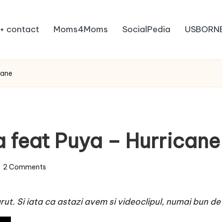
+ contact
Moms4Moms
SocialPedia
USBORN
cane
ia feat Puya – Hurricane
2 Comments
t. Si iata ca astazi avem si videoclipul, numai bun de 