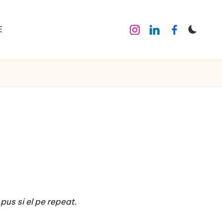
E
Instagram
Linkedin
Facebook
pus si el pe repeat.