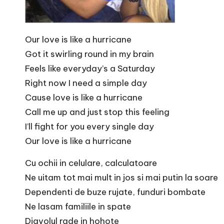
Our love is like a hurricane
Got it swirling round in my brain
Feels like everyday’s a Saturday
Right now I need a simple day
Cause love is like a hurricane
Call me up and just stop this feeling
I’ll fight for you every single day
Our love is like a hurricane
Cu ochii in celulare, calculatoare
Ne uitam tot mai mult in jos si mai putin la soare
Dependenti de buze rujate, funduri bombate
Ne lasam familiile in spate
Diavolul rade in hohote