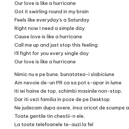
e
Our love is like a hurricane
Got it swirling round in my brain
Feels like everyday’s a Saturday
Right now I need a simple day
Cause love is like a hurricane
Call me up and just stop this feeling
I’ll fight for you every single day
Our love is like a hurricane
Nimic nu e pe bune, bunatatea-i slabiciune
Am nevoie de-un PR ca sa pot s-apar in lume
Iti iei haine de top, schimbi masinile non-stop,
Dar iti vezi familia in poze de pe Desktop
Ne judecam dupa avere, insa oricat de scumpe ar
Toate gentile tin chestii-n ele,
La toate telefoanele te-auzi la fel