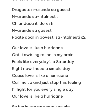
Dragoste n-ai unde sa gasesti,
N-ai unde sa-ntalnesti,
Chiar daca iti doresti
N-ai unde sa gasesti
Poate doar in povesti sa-ntalnesti x2
Our love is like a hurricane
Got it swirling round in my brain
Feels like everyday’s a Saturday
Right now I need a simple day
Cause love is like a hurricane
Call me up and just stop this feeling
I’ll fight for you every single day
Our love is like a hurricane
Sa fim in top pe scara sociala