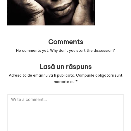
v
a
c
O
Comments
nl
No comments yet. Why don’t you start the discussion?
in
e
Lasă un răspuns
Adresa ta de email nu va fi publicată.
Câmpurile obligatorii sunt
marcate cu
*