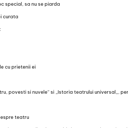
loc special, sa nu se piarda
ei curata
:
e cu prietenii ei
ru, povesti si nuvele
” si „
Istoria teatrului universal
„, pe
despre teatru