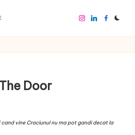
E
Instagram
Linkedin
Facebook
 The Door
Si cand vine Craciunul nu ma pot gandi decat la