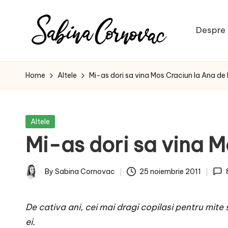
Skip
Despre 
to
S
content
-
creator
a
Home
Altele
Mi-as dori sa vina Mos Craciun la Ana de
de
b
conținut
de
i
Posted
Altele
16
in
Mi-as dori sa vina M
n
ani
-
a
By
Sabina Cornovac
25 noiembrie 2011
Posted
C
by
De cativa ani, cei mai dragi copilasi pentru mit
o
ei.