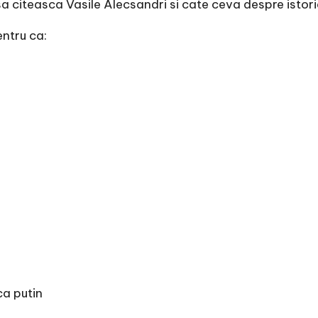
sa citeasca Vasile Alecsandri si cate ceva despre istori
entru ca:
ca putin