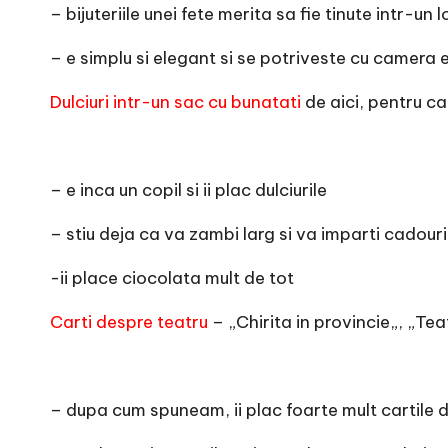
– bijuteriile unei fete merita sa fie tinute intr-un 
– e simplu si elegant si se potriveste cu camera 
Dulciuri intr-un sac cu bunatati
de aici, pentru ca
– e inca un copil si ii plac dulciurile
– stiu deja ca va zambi larg si va imparti cadouril
-ii place ciocolata mult de tot
Carti despre teatru
– „
Chirita in provincie
„, „
Teat
– dupa cum spuneam, ii plac foarte mult cartile 