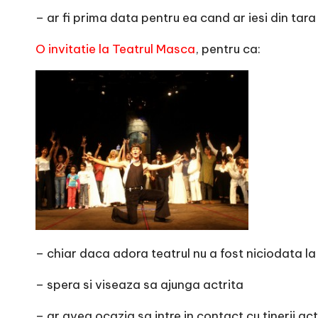
– ar fi prima data pentru ea cand ar iesi din tara
O invitatie la Teatrul Masca
, pentru ca:
– chiar daca adora teatrul nu a fost niciodata la
– spera si viseaza sa ajunga actrita
– ar avea ocazia sa intre in contact cu tinerii a