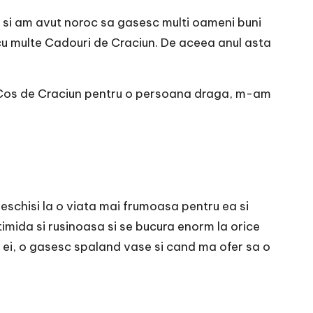
i si am avut noroc sa gasesc multi oameni buni
 cu multe
Cadouri de Craciun
. De aceea anul asta
n Cos de Craciun pentru o persoana draga, m-am
deschisi la o viata mai frumoasa pentru ea si
 timida si rusinoasa si se bucura enorm la orice
a ei, o gasesc spaland vase si cand ma ofer sa o