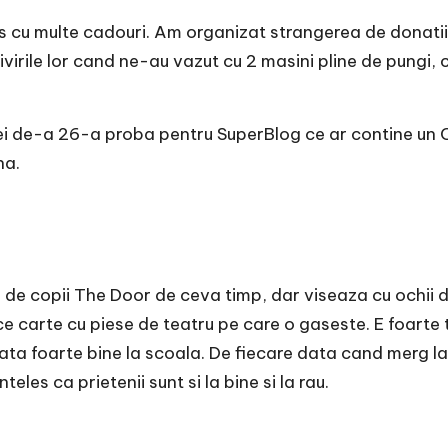
rs cu multe cadouri. Am organizat strangerea de donati
ivirile lor cand ne-au vazut cu 2 masini pline de pungi,
elei de-a 26-a proba pentru SuperBlog ce ar contine u
na.
a de copii The Door de ceva timp, dar viseaza cu ochii 
orice carte cu piese de teatru pe care o gaseste. E foarte
ata foarte bine la scoala. De fiecare data cand merg l
les ca prietenii sunt si la bine si la rau.