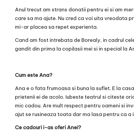
r
Anul trecut am strans donatii pentru ei si am me
n
care sa ma ajute. Nu cred ca voi uita vreodata pr
mi-ar placea sa repet experienta.
o
Cand am fost intrebata de Borealy, in cadrul c
v
gandit din prima la copilasii mei si in special la A
a
c
Cum este Ana?
O
Ana e o fata frumoasa si buna la suflet. E la cas
nl
prietenii ei de acolo. Iubeste teatrul si citeste 
mic cadou. Are mult respect pentru oameni si inv
i
ajut se rusineaza toata dar ma lasa pentru ca a inte
n
Ce cadouri i-as oferi Anei?