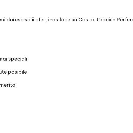
mi doresc sa ii ofer, i-as face un Cos de Craciun Perfe
mai speciali
ute posibile
 merita