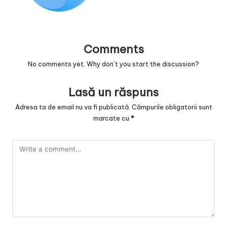
v
a
c
Comments
O
No comments yet. Why don’t you start the discussion?
nl
Lasă un răspuns
in
Adresa ta de email nu va fi publicată.
Câmpurile obligatorii sunt
e
marcate cu
*