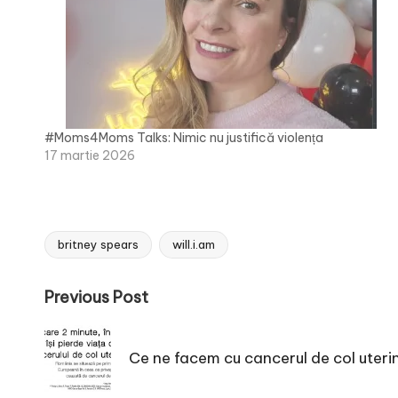
#Moms4Moms Talks: Nimic nu justifică violența
17 martie 2026
britney spears
will.i.am
Tags:
Post
Previous Post
navigation
Ce ne facem cu cancerul de col uteri