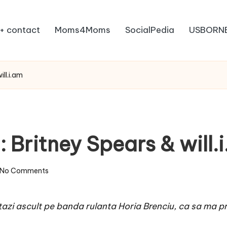
+ contact
Moms4Moms
SocialPedia
USBORN
ill.i.am
: Britney Spears & will.
No Comments
stazi ascult pe banda rulanta Horia Brenciu, ca sa ma 