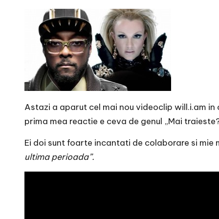
r
n
o
v
a
Astazi a aparut cel mai nou videoclip will.i.am i
c
prima mea reactie e ceva de genul „Mai traieste?
O
Ei doi sunt foarte incantati de colaborare si mie 
nl
ultima perioada”.
i
n