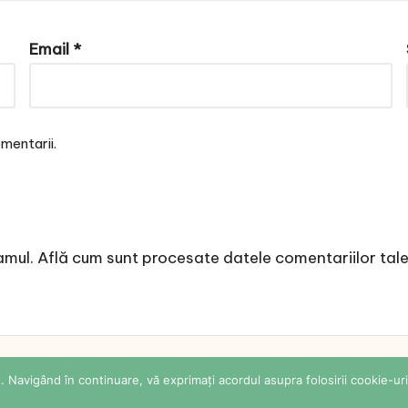
Email
*
mentarii.
amul.
Află cum sunt procesate datele comentariilor tal
 Sabina Cornovac Online. All rights reserved.
Bloglo 
 Navigând în continuare, vă exprimați acordul asupra folosirii cookie-uri