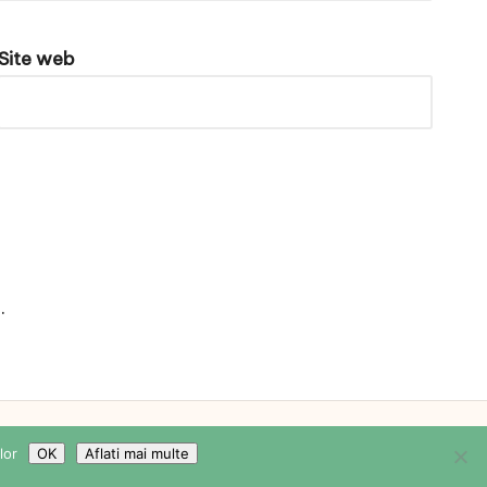
Site web
e
.
WordPress Theme
lor
OK
Aflati mai multe