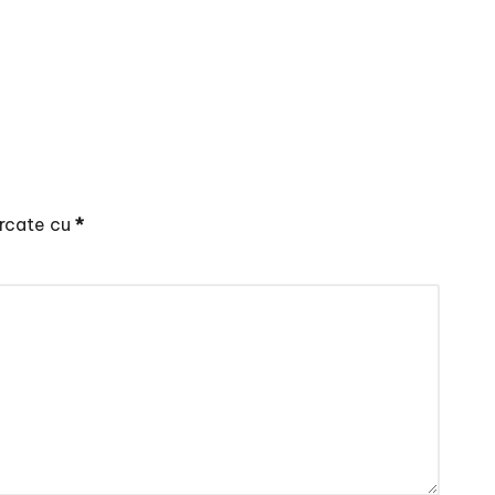
arcate cu
*