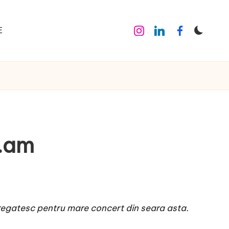
E
Instagram
Linkedin
Facebook
i.am
pregatesc pentru mare concert din seara asta.