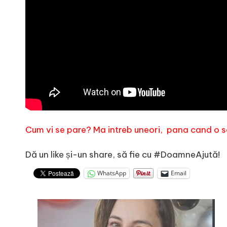
e
Cum vi se pare? Ma intreb uneori, pana cand o 
Dă un like și-un share, să fie cu #DoamneAjută!
WhatsApp
Email