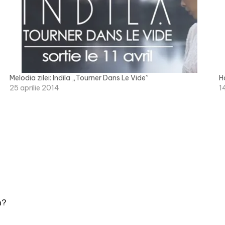
Melodia zilei: Indila „Tourner Dans Le Vide”
H
25 aprilie 2014
1
n?