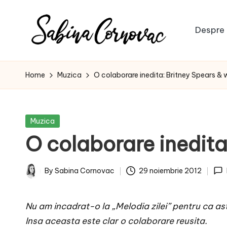
Skip
Despre 
to
S
content
-
creator
a
Home
Muzica
O colaborare inedita: Britney Spears & w
de
b
conținut
de
i
Posted
Muzica
16
in
O colaborare inedita
n
ani
-
a
By
Sabina Cornovac
29 noiembrie 2012
Posted
C
by
Nu am incadrat-o la „Melodia zilei” pentru ca a
o
Insa aceasta este clar o colaborare reusita.