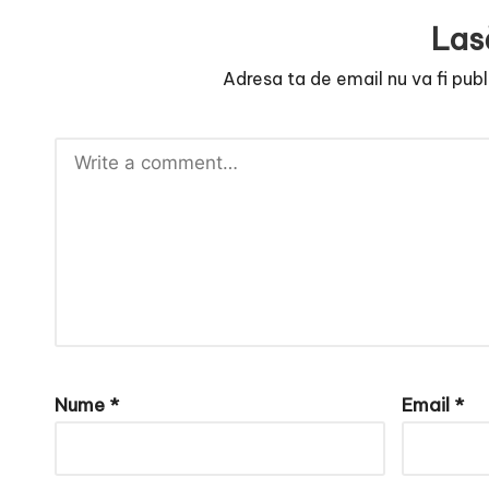
r
Las
n
Adresa ta de email nu va fi publ
o
v
a
c
O
nl
i
Nume
*
Email
*
n