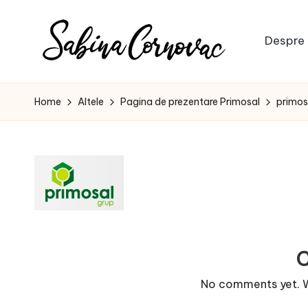
Skip
Despre 
to
S
content
-
creator
a
Home
Altele
Pagina de prezentare Primosal
primos
de
b
conținut
de
i
16
n
ani
-
a
C
o
No comments yet. Wh