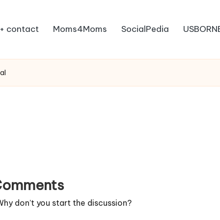
+ contact
Moms4Moms
SocialPedia
USBORN
al
Comments
y don’t you start the discussion?