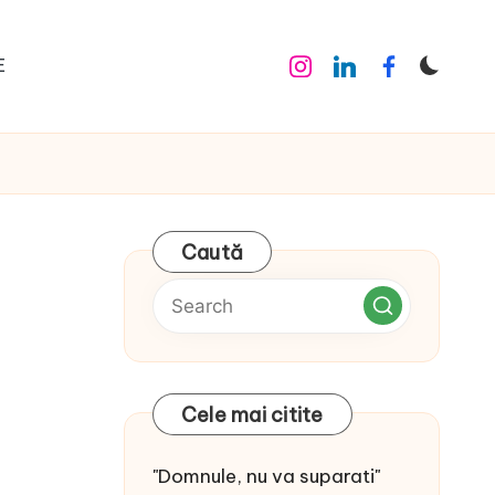
E
Instagram
Linkedin
Facebook
Caută
Cele mai citite
"Domnule, nu va suparati"