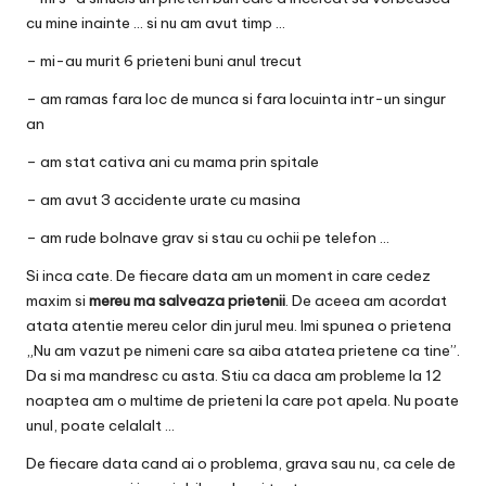
cu mine inainte … si nu am avut timp …
– mi-au murit 6 prieteni buni anul trecut
– am ramas fara loc de munca si fara locuinta intr-un singur
an
– am stat cativa ani cu mama prin spitale
– am avut 3 accidente urate cu masina
– am rude bolnave grav si stau cu ochii pe telefon …
Si inca cate. De fiecare data am un moment in care cedez
maxim si
mereu ma salveaza prietenii
. De aceea am acordat
atata atentie mereu celor din jurul meu. Imi spunea o
prietena
„Nu am vazut pe nimeni care sa aiba atatea prietene ca tine”.
Da si ma mandresc cu asta. Stiu ca daca am probleme la 12
noaptea am o multime de prieteni la care pot apela. Nu poate
unul, poate celalalt …
De fiecare data cand ai o problema, grava sau nu, ca cele de