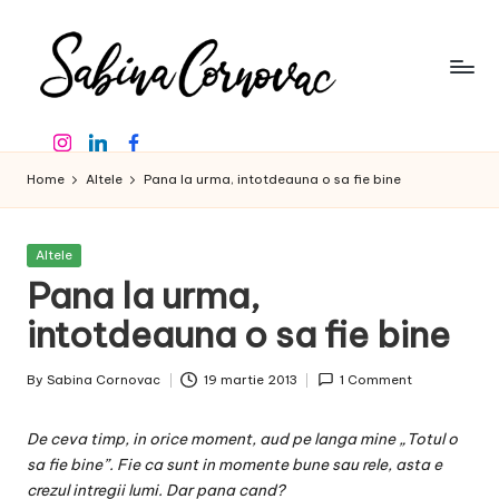
Skip
to
content
S
-
Instagram
Linkedin
Facebook
creator
a
de
Home
Altele
Pana la urma, intotdeauna o sa fie bine
b
conținut
de
in
16
Posted
Altele
a
ani
in
Pana la urma,
-
C
intotdeauna o sa fie bine
o
By
Sabina Cornovac
19 martie 2013
1 Comment
r
Posted
by
n
De ceva timp, in orice moment, aud pe langa mine „Totul o
o
sa fie bine”. Fie ca sunt in momente bune sau rele, asta e
crezul intregii lumi. Dar pana cand?