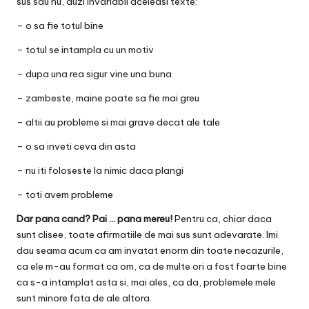
sus sau nu, auzi invariabil aceleasi texte:
– o sa fie totul bine
– totul se intampla cu un motiv
– dupa una rea sigur vine una buna
– zambeste, maine poate sa fie mai greu
– altii au probleme si mai grave decat ale tale
– o sa inveti ceva din asta
– nu iti foloseste la nimic daca plangi
– toti avem probleme
Dar pana cand? Pai … pana mereu!
Pentru ca, chiar daca
sunt clisee, toate afirmatiile de mai sus sunt adevarate. Imi
dau seama acum ca am invatat enorm din toate necazurile,
ca ele m-au format ca om, ca de multe ori a fost foarte bine
ca s-a intamplat asta si, mai ales, ca da, problemele mele
sunt minore fata de ale altora.