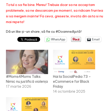
Totul o sa fie bine. Mereu! Trebuie doar sa ne acceptam
problemele, sa ne descarcam pe moment, sa ridicam fruntea
si sa mergem inainte! Fa ceva, greseste, invata din asta si nu
mai repeta!
Dă un like și-un share, să fie cu #DoamneAjută!
WhatsApp
Email
#Moms4Moms Talks:
Hai la SocialPedia 73 –
Nimic nu justifică violența
eCommerce for Black
17 martie 2026
Friday
14 octombrie 2025