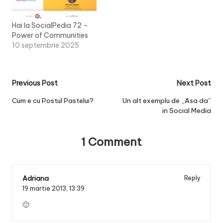
Hai la SocialPedia 72 –
Power of Communities
10 septembrie 2025
Post
Previous Post
Next Post
navigation
Cum e cu Postul Pastelui?
Un alt exemplu de „Asa da”
in Social Media
1 Comment
Adriana
Reply
19 martie 2013,
13:39
🙂