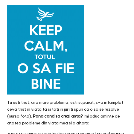
v
a
c
O
nl
in
e
Tu esti trist, ai o mare problema, esti suparat, s-a intamplat
ceva trist in viata ta si toti in jur iti spun ca o sa se rezolve
(
sursa foto
).
Pana cand sa crezi asta?
Imi aduc aminte de
atatea probleme din viata mea si a altora:
– mi s-a sinucis un prieten bun care a incercat sa vorbeasca