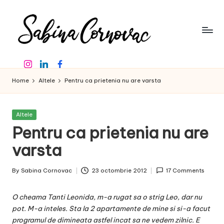
Skip
to
content
S
-
Instagram
Linkedin
Facebook
creator
a
de
Home
Altele
Pentru ca prietenia nu are varsta
b
conținut
de
in
16
Posted
Altele
a
ani
in
Pentru ca prietenia nu are
-
C
varsta
o
By
Sabina Cornovac
23 octombrie 2012
17 Comments
r
Posted
by
n
O cheama Tanti Leonida, m-a rugat sa o strig Leo, dar nu
o
pot. M-a inteles. Sta la 2 apartamente de mine si si-a facut
programul de dimineata astfel incat sa ne vedem zilnic. E