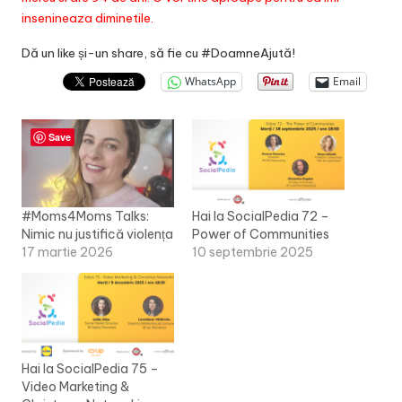
insenineaza diminetile.
Dă un like și-un share, să fie cu #DoamneAjută!
WhatsApp
Email
Save
#Moms4Moms Talks:
Hai la SocialPedia 72 –
Nimic nu justifică violența
Power of Communities
17 martie 2026
10 septembrie 2025
Hai la SocialPedia 75 –
Video Marketing &