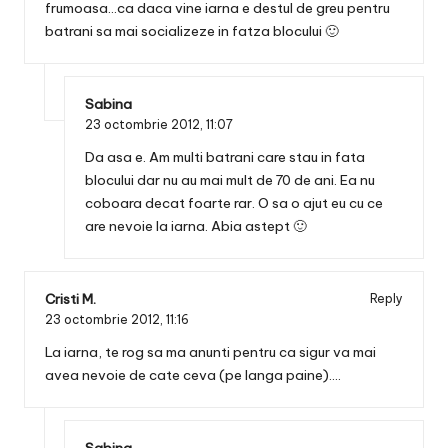
frumoasa…ca daca vine iarna e destul de greu pentru
batrani sa mai socializeze in fatza blocului 🙂
Sabina
23 octombrie 2012,
11:07
Da asa e. Am multi batrani care stau in fata
blocului dar nu au mai mult de 70 de ani. Ea nu
coboara decat foarte rar. O sa o ajut eu cu ce
are nevoie la iarna. Abia astept 🙂
Cristi M.
Reply
23 octombrie 2012,
11:16
La iarna, te rog sa ma anunti pentru ca sigur va mai
avea nevoie de cate ceva (pe langa paine)….
Sabina