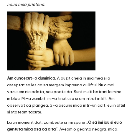
v
noua mea prietena.
a
c
O
nl
in
e
Am cunoscut-o duminica.
A auzit cheia in usa mea si a
asteptat sa ies ca sa mergem impreuna cu liftul. Nu o mai
vazusem niciodata, sau poate da. Sunt multi batrani la mine
in bloc. Mi-a zambit, mi-a tinut usa si am intrat in lift. Am
observat ca plangea. S-a ascuns mica intr-un colt, eu in altul
si stateam tacute.
La un moment dat, zambeste si imi spune
„O sa imi iau si eu o
gentuta mica asa ca a ta”
. Aveam o geanta neagra, mica,