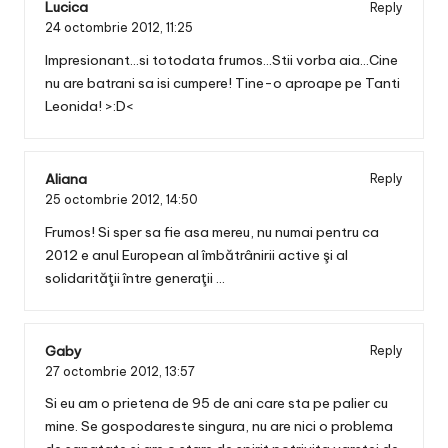
Lucica
Reply
24 octombrie 2012,
11:25
Impresionant…si totodata frumos…Stii vorba aia…Cine
nu are batrani sa isi cumpere! Tine-o aproape pe Tanti
Leonida! >:D<
Aliana
Reply
25 octombrie 2012,
14:50
Frumos! Si sper sa fie asa mereu, nu numai pentru ca
2012 e anul European al îmbătrânirii active şi al
solidarităţii între generaţii …
Gaby
Reply
27 octombrie 2012,
13:57
Si eu am o prietena de 95 de ani care sta pe palier cu
mine. Se gospodareste singura, nu are nici o problema