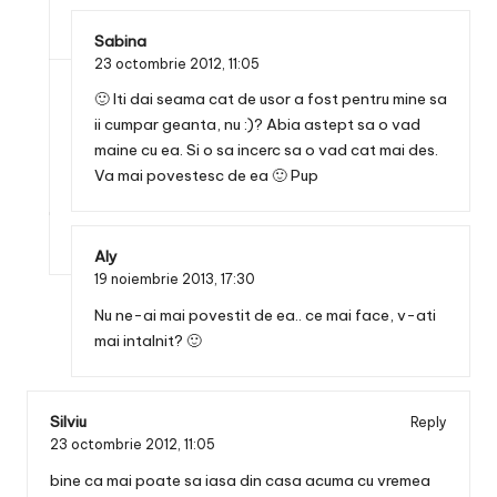
Sabina
23 octombrie 2012,
11:05
🙂 Iti dai seama cat de usor a fost pentru mine sa
ii cumpar geanta, nu :)? Abia astept sa o vad
maine cu ea. Si o sa incerc sa o vad cat mai des.
Va mai povestesc de ea 🙂 Pup
Aly
19 noiembrie 2013,
17:30
Nu ne-ai mai povestit de ea.. ce mai face, v-ati
mai intalnit? 🙂
Silviu
Reply
23 octombrie 2012,
11:05
bine ca mai poate sa iasa din casa acuma cu vremea