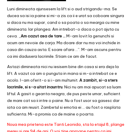
Luni dimineata ajunsesem la lift si o aud strigandu-ma. Se
ducea sa isi ia paine si mi-a zis ca ii e urat sa coboare singura
si daca nu ma supar, cand o sa poata o sa mearga cu mine
dimineata. Iar plangea. Am intrebat-o daca o pot ajuta cu
ceva. „
Am cazut asa de tare …
M-am lovit la genunchi si
acum am nevoie de carja. Ma doare dar nu ma voi inchide in
casa din cauza asta. E soare afara …”. M-am ascuns pentru
ca imi dadusera lacrimile. Stiam ce am de facut.
Astazi dimineata nici nu iesisem bine din casa si era deja la
lift. A vazut ca am o punguta in mana si m-a intrebat ce e
acolo. I-am oferit-o si i-am multumit.
A zambit, si-a sters
lacrimile, si s-a uitat inauntru
. Nici nu am mai apucat sa luam
liftul. A gasit o geanta neagra, de pus peste umar, suficient
de mare cat sa ii intre o paine. Nu a fost usor sa gasesc dar
iata ca am reusit. Zambetul si emotia ei … au fost o rasplata
suficienta. Mi-a promis ca de maine o poarta.
Noua mea prietena este Tanti Leonida, sta la etajul 8, plange
mereu si are 94 de ani. O voi tine aproape pentru ca imi