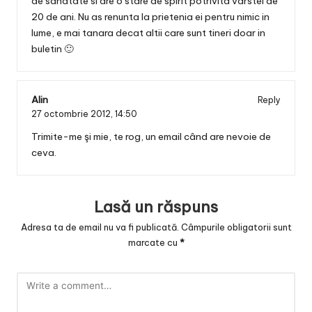
de sanatate si are o stare de spirit potrivita varstei de
20 de ani. Nu as renunta la prietenia ei pentru nimic in
lume, e mai tanara decat altii care sunt tineri doar in
buletin 🙂
Alin
Reply
27 octombrie 2012,
14:50
Trimite-me şi mie, te rog, un email când are nevoie de
ceva.
Lasă un răspuns
Adresa ta de email nu va fi publicată.
Câmpurile obligatorii sunt
marcate cu
*