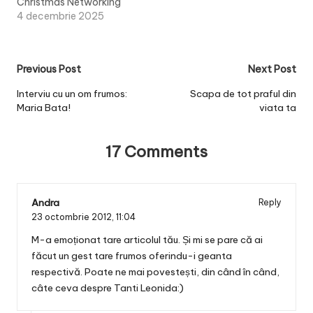
Christmas Networking
4 decembrie 2025
Post
Previous Post
Next Post
navigation
Interviu cu un om frumos:
Scapa de tot praful din
Maria Bata!
viata ta
17 Comments
Andra
Reply
23 octombrie 2012,
11:04
M-a emoționat tare articolul tău. Și mi se pare că ai
făcut un gest tare frumos oferindu-i geanta
respectivă. Poate ne mai povestești, din când în când,
câte ceva despre Tanti Leonida:)