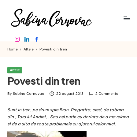
Skip
to
content
S
-
Instagram
Linkedin
Facebook
creator
a
de
Home
Altele
Povesti din tren
b
conținut
de
in
16
Posted
Altele
a
ani
in
Povesti din tren
-
C
By
Sabina Cornovac
22 august 2013
2 Comments
o
Posted
by
r
Sunt in tren, pe drum spre Bran. Pregatita, cred, de tabara
n
din
„Tara lui Andrei
„. Sau cel putin cu dorinta de a ma relaxa
si de a uita de toate problemele cu ajutorul celor mici.
o