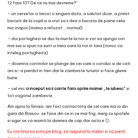
12 fara 10? De ce nu mai devreme?”
– un cersetor a trecut o singura data, a salutat doar, a primit
biscuiti de la copil si a vrut sa ii dea o bucata de paine celui
mic inapoi (mama a refuzat … normal)
– doi portughezi se duc la munte la noi si vor sa ajunga cat
mai sus si spun ca sunt a treia oara la noi in tara (noroc ca
inteleg portugheza)
– doamna controlor se plange de cei care o conduc si de cati
ani si-a pierdut in tren dar le zambeste tuturor si face glume
bune
– cel mic
a inceput sa ii cante fara oprire mamei „te iubesc”
si
tot vagonul zambeste
Am ajuns la Sinaia, am fost contactata de cel care ma ia din
gara din Brasov, se face din ce in ce mai frig, merg cu spatele
si sigur se va resimti la durerea de cap dar asta e 🙂
Eu continui sa scriu pe blog, sa raspund la mailuri si sa pierd