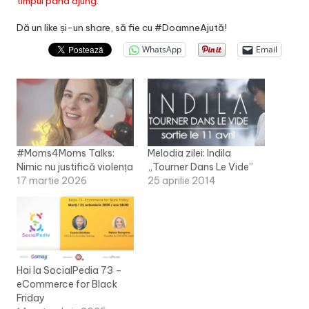
timpul pana ajung.
Dă un like și-un share, să fie cu #DoamneAjută!
WhatsApp
Email
#Moms4Moms Talks:
Melodia zilei: Indila
Nimic nu justifică violența
„Tourner Dans Le Vide”
17 martie 2026
25 aprilie 2014
Hai la SocialPedia 73 –
eCommerce for Black
Friday