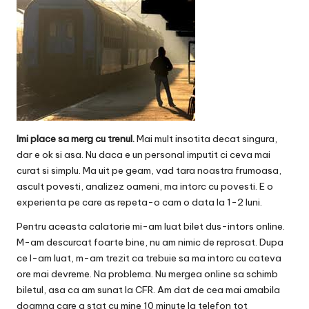
v
a
c
O
nl
in
Imi place sa merg cu trenul.
Mai mult insotita decat singura,
e
dar e ok si asa. Nu daca e un personal imputit ci ceva mai
curat si simplu. Ma uit pe geam, vad tara noastra frumoasa,
ascult povesti, analizez oameni, ma intorc cu povesti. E o
experienta pe care as repeta-o cam o data la 1-2 luni.
Pentru aceasta calatorie mi-am luat bilet dus-intors online.
M-am descurcat foarte bine, nu am nimic de reprosat. Dupa
ce l-am luat, m-am trezit ca trebuie sa ma intorc cu cateva
ore mai devreme. Na problema. Nu mergea online sa schimb
biletul, asa ca am sunat la CFR. Am dat de cea mai amabila
doamna care a stat cu mine 10 minute la telefon tot