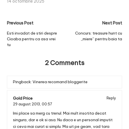
14 octombrie 2025
Post
Previous Post
Next Post
navigation
Esti invadat de stiri despre
Concurs: treasure hunt cu
Cioaba pentru ca asa vrei
„miere” pentru baia ta
tu
2 Comments
Pingback:
Vinerea recomand bloggerite
Gold Price
Reply
29 august 2013,
00:57
Imi place sa merg cu trenul. Mai mult insotita decat
singura, dar e ok si asa. Nu daca e un personal imputit
ci ceva mai curat si simplu. Ma uit pe geam, vad tara