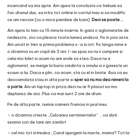
incercand sa ma ajute. Am ajuns la concluzia ca trebuie sa
fac drumul dus, sa intru tot online in contul meu si sa modific
ce am nevoie (cu o mica pierdere de bani).
Deci se poate …
Am ajuns la tren cu 15 minute inainte. In gara o aglomeratie de
nedescris, zici ca pleaca toata lumea undeva, fix in joia asta.
Am urcat in tren si prima problema s-a si ivit: fix langa mine e
o doamna cu un copil de 3 ani. I-au spus sa nu ii cumpere si
celui mic bilet si acum nu are unde sa stea. Daca nu e
aglomerat, se merge la buna credinta a omului si ii gaseste un
scaun si lui. Daca e plin, ca acum, sta cu el in brate. Asa ca eu
deocamdata stau in alta parte si
sper sa nu ma dea nimeni la
o parte.
Am un laptop in priza deci nu ar fi placut sa ma
deplasez de aici. Plus ca mai sunt 2 ore de drum.
Pe de alta parte, numai oameni frumosi in jurul meu:
– o doamna citeste „Culoarea sentimentelor” … va dati
seama cat de tare am zambit
– cel mic tot intreaba „Cand ajungem la munte, mama? Tot la