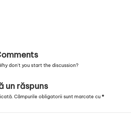
Comments
y don’t you start the discussion?
ă un răspuns
icată.
Câmpurile obligatorii sunt marcate cu
*