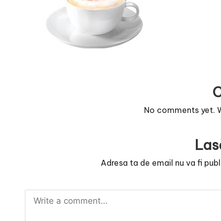
r
n
o
v
a
No comments yet. Wh
c
O
Las
nl
Adresa ta de email nu va fi publ
i
n