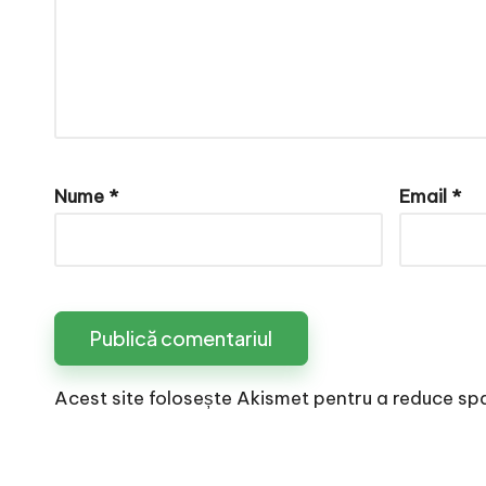
e
Nume
*
Email
*
Acest site folosește Akismet pentru a reduce sp