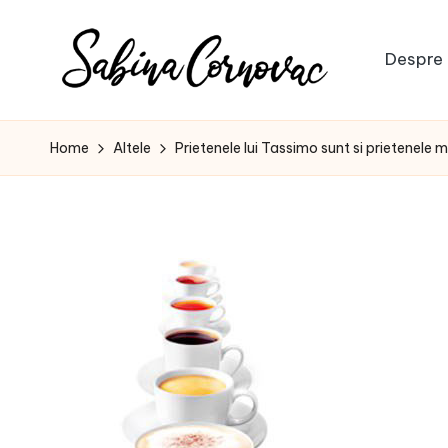
Skip
Despre 
to
S
content
-
creator
a
Home
Altele
Prietenele lui Tassimo sunt si prietenele m
de
b
conținut
de
i
16
n
ani
-
a
C
o