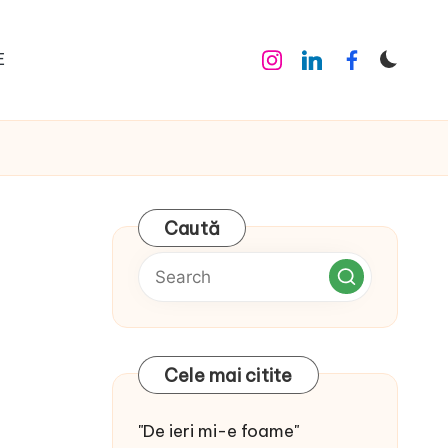
E
Instagram
Linkedin
Facebook
Caută
Cele mai citite
"De ieri mi-e foame"