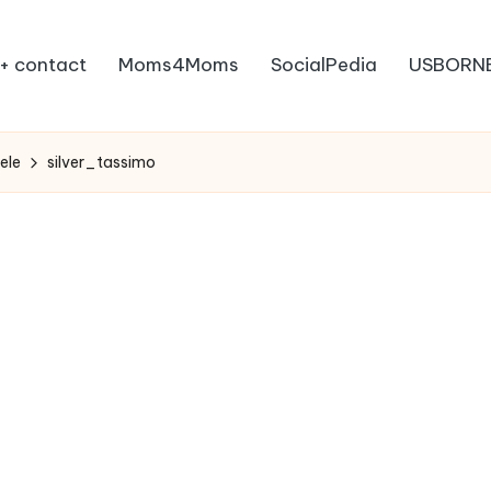
+ contact
Moms4Moms
SocialPedia
USBORN
ele
silver_tassimo