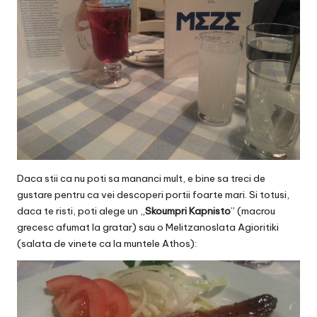
Daca stii ca nu poti sa mananci mult, e bine sa treci de
gustare pentru ca vei descoperi portii foarte mari. Si totusi,
daca te risti, poti alege un „
Skoumpri Kapnisto
” (macrou
grecesc afumat la gratar) sau o Melitzanoslata Agioritiki
(salata de vinete ca la muntele Athos):