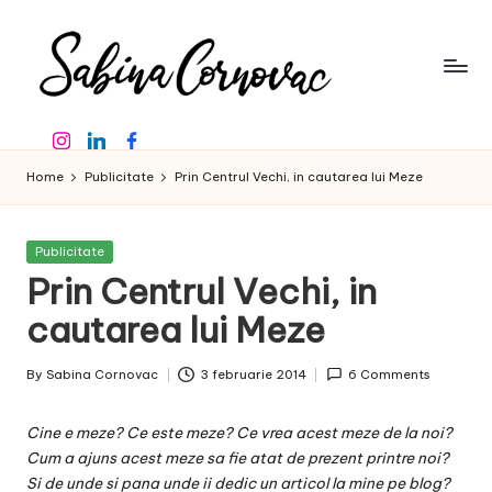
Skip
to
content
S
-
Instagram
Linkedin
Facebook
creator
a
de
Home
Publicitate
Prin Centrul Vechi, in cautarea lui Meze
b
conținut
de
in
16
Posted
Publicitate
a
ani
in
Prin Centrul Vechi, in
-
C
cautarea lui Meze
o
By
Sabina Cornovac
3 februarie 2014
6 Comments
r
Posted
by
n
Cine e meze? Ce este meze? Ce vrea acest meze de la noi?
o
Cum a ajuns acest meze sa fie atat de prezent printre noi?
Si de unde si pana unde ii dedic un articol la mine pe blog?