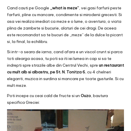
v
Cand cauti pe Google
„what is meze”
, vei gasi farfurii peste
a
farfurii, pline cu mancare, condimente si mirodenii grecesti. Si
c
asa vei realiza imediat ca meze e o lume, o aventura, o viata
plina de zambete si bucurie, alaturi de cei dragi. De aceea
O
este recomandat sa te bucuri de „meze” de la dulce la picant
si, la final, la echilibru.
nl
Si intr-o seara de iarna, cand afara e un viscol crunt si parca
in
toti alearga acasa, tu poti sa iti iei lumea in cap si sa te
e
indrepti spre strazile albe din Centrul Vechi, spre
un restaurant
cu mult alb si albastru, pe St. N. Tonitza 6
, cu 4 chelneri
eleganti, muzica in surdina si mancare pe toate gusturile. Si cu
mult meze.
Poti incepe cu ceai cald de fructe si un
Ouzo
, bautura
specifica Greciei: