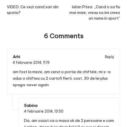
navigation
VIDEO: Ce vezi cand sari din
Iulian Pitea: „Cand o sa fiu
spatiu?
mai mare, vreau sa imi creez
un nume in sport”
6 Comments
Arhi
Reply
4 februarie 2014,
11:19
am fost la meze, am cerut o portie de chiftele, mi s-a
adus o chiftea cu 2 cartofi fierti. cost, 30 de lei plus
spaga. never again
Sabina
4 februarie 2014,
13:50
Da, am vazut ca o masa ok de 2 persoane e cam
1 milion, daca iti iei doar felul 2 cu suc si desert