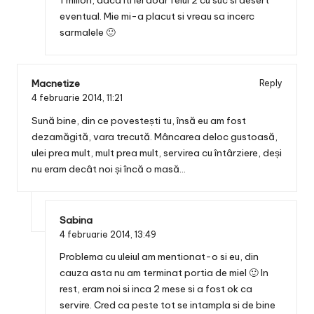
eventual. Mie mi-a placut si vreau sa incerc
sarmalele 🙂
Macnetize
Reply
4 februarie 2014,
11:21
Sună bine, din ce povestești tu, însă eu am fost
dezamăgită, vara trecută. Mâncarea deloc gustoasă,
ulei prea mult, mult prea mult, servirea cu întârziere, deși
nu eram decât noi și încă o masă…
Sabina
4 februarie 2014,
13:49
Problema cu uleiul am mentionat-o si eu, din
cauza asta nu am terminat portia de miel 🙂 In
rest, eram noi si inca 2 mese si a fost ok ca
servire. Cred ca peste tot se intampla si de bine