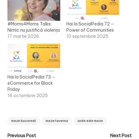
#Moms4Moms Talks:
Hai la SocialPedia 72 –
Nimic nu justifică violența
Power of Communities
17 martie 2026
10 septembrie 2025
Hai la SocialPedia 73 –
eCommerce for Black
Friday
14 octombrie 2025
Tags:
meze bucuresti
meze taverna
unde este meze
Post
Previous Post
Next Post