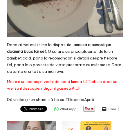
Daca ai mai mult timp la dispozitie,
cere sa o cunosti pe
doamna bucatar sef.
O sa ai o surpriza placuta, de la un
zambet cald, pana la recomandari si detalii despre fiecare
fel, pana la o poveste de viata presarate cu mult meze. Doar
datorita ei si tot o sa mai revii.
Meze e un concept vechi de cand lumea 🙂 Trebuie doar sa
vrei sa il descoperi. Sigur il gasesti
AICI
!
Dă un like și-un share, să fie cu #DoamneAjută!
WhatsApp
Email