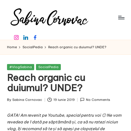
Skip
to
content
S
-
Instagram
Linkedin
Facebook
creator
a
de
Home
SocialPedia
Reach organic cu duiumul? UNDE?
b
conținut
de
in
16
Posted
#VlogSabina
SocialPedia
a
ani
in
Reach organic cu
-
C
duiumul? UNDE?
o
By
Sabina Cornovac
19 iunie 2019
No Comments
r
Posted
by
n
GATA! Am revenit pe Youtube, special pentru voi 🙂 Ne vom
o
revedea de 1 dată pe săptămână și, ca să nu ratezi niciun
vlog, îți recomand să te
și să apeși pe clopoțelul de