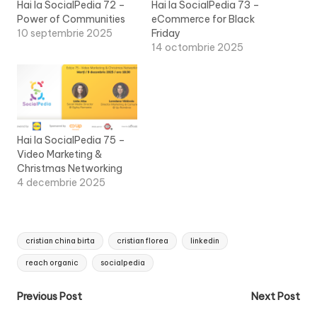
Hai la SocialPedia 72 –
Hai la SocialPedia 73 –
Power of Communities
eCommerce for Black
10 septembrie 2025
Friday
14 octombrie 2025
Hai la SocialPedia 75 –
Video Marketing &
Christmas Networking
4 decembrie 2025
Tags:
cristian china birta
cristian florea
linkedin
reach organic
socialpedia
Post
Previous Post
Next Post