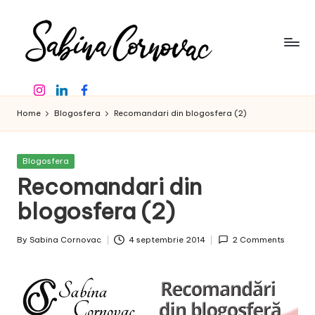
Skip
to
content
S
-
Instagram
Linkedin
Facebook
creator
a
de
Home
Blogosfera
Recomandari din blogosfera (2)
b
conținut
de
in
16
Posted
Blogosfera
a
ani
in
Recomandari din
-
C
blogosfera (2)
o
By
Sabina Cornovac
4 septembrie 2014
2 Comments
r
Posted
by
n
o