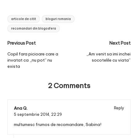
Tags:
articole de citit
bloguri romania
recomandari din blogosfera
Post
Previous Post
Next Post
navigation
Copil fara picioare care a
„Am venit sa imi inchei
invatat ca „nu pot” nu
socotelile cu viata”
exista
2 Comments
Ana Q.
Reply
5 septembrie 2014,
22:29
multumesc frumos de recomandare, Sabina!