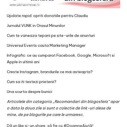
v
a
Update rapid: opriti donatiile pentru Claudiu
c
Jurnalul VUNK in Orasul Minunilor
O
Cum te vaneaza teparii pe site-urile de anunturi
nl
Universul Events cauta Marketing Manager
in
Infografic: ce au cumparat Facebook, Google, Microsoft si
e
Apple in ultimii ani
Creste Instagram, brandurile ce mai asteapta?
Cum sa iti testezi prietenii?
Una scurta despre bunici
Articolele din categoria „Recomandari din blogosfera” apar
o data la doua zile si sunt o colectie de link-uri alese de
mine, de pe blogurile pe care le urmaresc.
Dă un like și-un share, să fie cu #DoamneAjută!