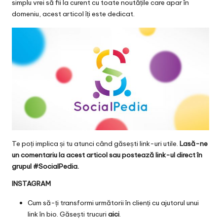
simplu vrei să fii la curent cu toate noutățile care apar în
domeniu, acest articol îți este dedicat.
Te poți implica și tu atunci când găsești link-uri utile.
Lasă-ne
un comentariu la acest articol sau postează link-ul direct în
grupul #SocialPedia.
INSTAGRAM
Cum să-ți transformi următorii în clienți cu ajutorul unui
link în bio. Găsești trucuri
aici
.