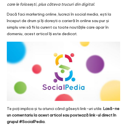
v
care le folosești, plus câteva trucuri din digital.
a
Dacă faci marketing online, lucrezi în social media, ești la
c
început de drum și îți dorești o carieră în online sau pur și
simplu vrei să fii la curent cu toate noutățile care apar în
O
domeniu, acest articol îți este dedicat.
nl
in
e
Te poți implica și tu atunci când găsești link-uri utile.
Lasă-ne
un comentariu la acest articol sau postează link-ul direct în
grupul #SocialPedia.