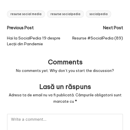
Tags:
resurse social media
resurse socialpedia
socialpedia
Post
Previous Post
Next Post
navigation
Hai la SocialPedia 19 despre
Resurse #SocialPedia (89)
Lecții din Pandemie
Comments
No comments yet. Why don’t you start the discussion?
Lasă un răspuns
Adresa ta de email nu va fi publicată.
Câmpurile obligatorii sunt
marcate cu
*