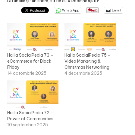
Dă un like și-un share, să fie cu #DoamneAjută!
WhatsApp
Email
Hai la SocialPedia 73 –
Hai la SocialPedia 75 –
eCommerce for Black
Video Marketing &
Friday
Christmas Networking
14 octombrie 2025
4 decembrie 2025
Hai la SocialPedia 72 –
Power of Communities
10 septembrie 2025