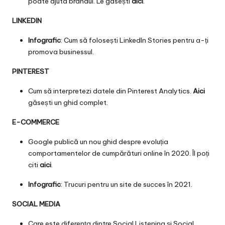
poate ajuta brandul. Le găsești
aici
.
LINKEDIN
Infografic
: Cum să folosești LinkedIn Stories pentru a-ți
promova businessul.
PINTEREST
Cum să interpretezi datele din Pinterest Analytics.
Aici
găsești un ghid complet.
E-COMMERCE
Google publică un nou ghid despre evoluția
comportamentelor de cumpărături online în 2020. Îl poți
citi
aici
.
Infografic
: Trucuri pentru un site de succes în 2021.
SOCIAL MEDIA
Care este diferența dintre Social Listening și Social