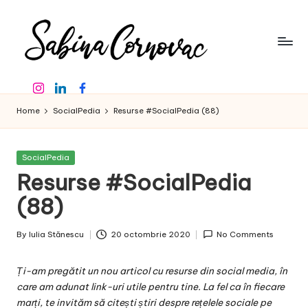
Skip
to
content
S
-
Instagram
Linkedin
Facebook
creator
a
de
Home
SocialPedia
Resurse #SocialPedia (88)
b
conținut
de
in
16
Posted
SocialPedia
a
ani
in
Resurse #SocialPedia
-
C
(88)
o
By
Iulia Stănescu
20 octombrie 2020
No Comments
r
Posted
by
n
Ți-am pregătit un nou articol cu resurse din social media, în
o
care am adunat link-uri utile pentru tine. La fel ca în fiecare
marți, te invităm să citești știri despre rețelele sociale pe