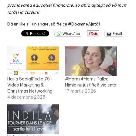
promovarea educației financiare, so abia aștept să vă invit
iarăși la cursuri!
Dă un like și-un share, să fie cu #DoamneAjută!
WhatsApp
Email
Hai la SocialPedia 75 –
#Moms4Moms Talks:
Video Marketing &
Nimic nu justifică violența
Christmas Networking
17 martie 2026
4 decembrie 2025