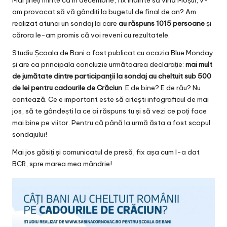
Mai țineți minte că în decembrie, fix înainte să vină Moșul, v-
v
am provocat să vă gândiți la
bugetul de final de an
? Am
a
realizat atunci un sondaj la care
au răspuns 1015 persoane
și
cărora le-am promis că voi reveni cu rezultatele.
c
Studiu
Școala de Bani
a fost publicat cu ocazia Blue Monday
O
și are ca principala concluzie următoarea declarație:
mai mult
nl
de jumătate dintre participanții la sondaj au cheltuit sub 500
de lei pentru cadourile de Crăciun
. E de bine? E de rău? Nu
in
contează. Ce e important este să citești infograficul de mai
e
jos, să te gândești la ce ai răspuns tu și să vezi ce poți face
mai bine pe viitor. Pentru că până la urmă ăsta a fost scopul
sondajului!
Mai jos găsiți și comunicatul de presă, fix așa cum l-a dat
BCR, spre marea mea mândrie!