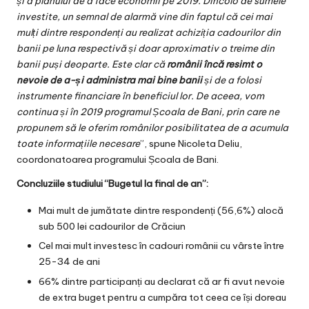
și a planului de a face economii pe 2019. Dincolo de sumele
investite, un semnal de alarmă vine din faptul că cei mai
mulți dintre respondenți au realizat achiziția cadourilor din
banii pe luna respectivă și doar aproximativ o treime din
banii puși deoparte. Este clar că
românii încă resimt o
nevoie de a-și administra mai bine banii
și de a folosi
instrumente financiare în beneficiul lor. De aceea, vom
continua și în 2019 programul Școala de Bani, prin care ne
propunem să le oferim românilor posibilitatea de a acumula
toate informațiile necesare
”, spune Nicoleta Deliu,
coordonatoarea programului Școala de Bani.
Concluziile studiului “Bugetul la final de an”:
Mai mult de jumătate dintre respondenți (56,6%) alocă
sub 500 lei cadourilor de Crăciun
Cel mai mult investesc în cadouri românii cu vârste între
25-34 de ani
66% dintre participanți au declarat că ar fi avut nevoie
de extra buget pentru a cumpăra tot ceea ce își doreau