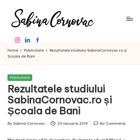
Skip
to
content
S
-
Instagram
Linkedin
Facebook
creator
a
de
Home
Publicitate
Rezultatele studiului SabinaCornovac.ro și
b
conținut
Școala de Bani
de
in
16
a
ani
Posted
Publicitate
in
-
Rezultatele studiului
C
SabinaCornovac.ro și
o
Școala de Bani
r
n
By
Sabina Cornovac
29 ianuarie 2019
No Comments
Posted
o
by