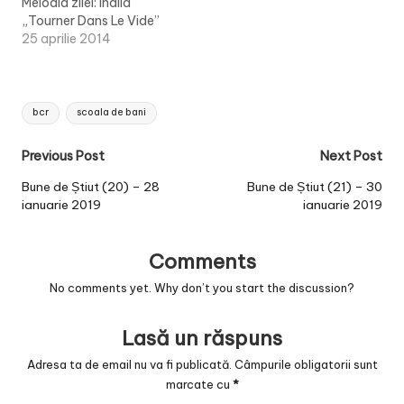
Melodia zilei: Indila
„Tourner Dans Le Vide”
25 aprilie 2014
Tags:
bcr
scoala de bani
Post
Previous Post
Next Post
navigation
Bune de Știut (20) – 28
Bune de Știut (21) – 30
ianuarie 2019
ianuarie 2019
Comments
No comments yet. Why don’t you start the discussion?
Lasă un răspuns
Adresa ta de email nu va fi publicată.
Câmpurile obligatorii sunt
marcate cu
*