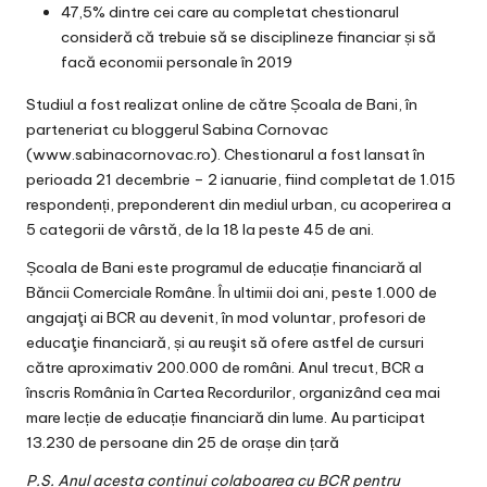
47,5% dintre cei care au completat chestionarul
consideră că trebuie să se disciplineze financiar și să
facă economii personale în 2019
Studiul a fost realizat online de către Școala de Bani, în
parteneriat cu bloggerul Sabina Cornovac
(www.sabinacornovac.ro). Chestionarul a fost lansat în
perioada 21 decembrie – 2 ianuarie, fiind completat de 1.015
respondenți, preponderent din mediul urban, cu acoperirea a
5 categorii de vârstă, de la 18 la peste 45 de ani.
Școala de Bani este programul de educație financiară al
Băncii Comerciale Române. În ultimii doi ani, peste 1.000 de
angajaţi ai BCR au devenit, în mod voluntar, profesori de
educaţie financiară, și au reuşit să ofere astfel de cursuri
către aproximativ 200.000 de români. Anul trecut, BCR a
înscris România în Cartea Recordurilor, organizând cea mai
mare lecție de educație financiară din lume. Au participat
13.230 de persoane din 25 de orașe din țară
P.S. Anul acesta continui colaboarea cu BCR pentru