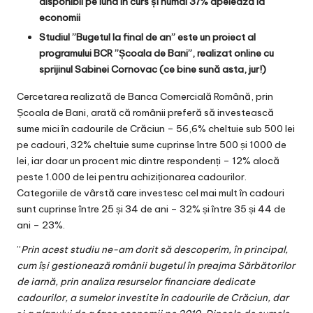
disponibil pe luna în curs și numai 37% apelează la
economii
Studiul ”Bugetul la final de an” este un proiect al
programului BCR ”Școala de Bani”, realizat online cu
sprijinul Sabinei Cornovac (ce bine sună asta, jur!)
Cercetarea realizată de Banca Comercială Română, prin
Școala de Bani, arată că românii preferă să investească
sume mici în cadourile de Crăciun – 56,6% cheltuie sub 500 lei
pe cadouri, 32% cheltuie sume cuprinse între 500 și 1000 de
lei, iar doar un procent mic dintre respondenți – 12% alocă
peste 1.000 de lei pentru achiziționarea cadourilor.
Categoriile de vârstă care investesc cel mai mult în cadouri
sunt cuprinse între 25 și 34 de ani – 32% și între 35 și 44 de
ani – 23%.
”
Prin acest studiu ne-am dorit să descoperim, în principal,
cum își gestionează românii bugetul în preajma Sărbătorilor
de iarnă, prin analiza resurselor financiare dedicate
cadourilor, a sumelor investite în cadourile de Crăciun, dar