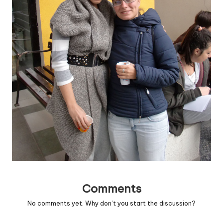
v
a
c
O
nl
in
e
Comments
No comments yet. Why don’t you start the discussion?