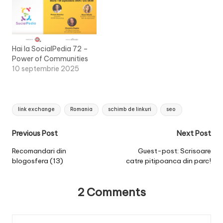
Hai la SocialPedia 72 –
Power of Communities
10 septembrie 2025
Tags:
link exchange
Romania
schimb de linkuri
seo
Post
Previous Post
Next Post
navigation
Recomandari din
Guest-post: Scrisoare
blogosfera (13)
catre pitipoanca din parc!
2 Comments