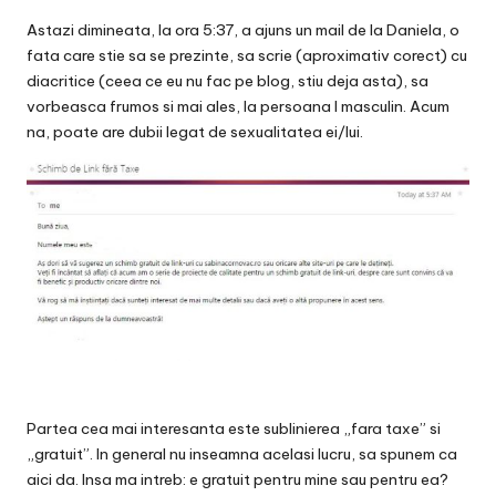
v
Astazi dimineata, la ora 5:37, a ajuns un mail de la Daniela, o
a
fata care stie sa se prezinte, sa scrie (aproximativ corect) cu
c
diacritice (ceea ce eu nu fac pe blog, stiu deja asta), sa
vorbeasca frumos si mai ales, la persoana I masculin. Acum
O
na, poate are dubii legat de sexualitatea ei/lui.
nl
in
e
Partea cea mai interesanta este sublinierea „fara taxe” si
„gratuit”. In general nu inseamna acelasi lucru, sa spunem ca
aici da. Insa ma intreb: e gratuit pentru mine sau pentru ea?