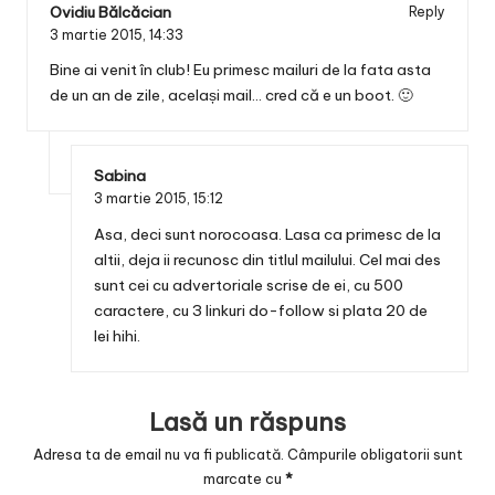
Ovidiu Bălcăcian
Reply
3 martie 2015,
14:33
Bine ai venit în club! Eu primesc mailuri de la fata asta
de un an de zile, același mail… cred că e un boot. 🙂
Sabina
3 martie 2015,
15:12
Asa, deci sunt norocoasa. Lasa ca primesc de la
altii, deja ii recunosc din titlul mailului. Cel mai des
sunt cei cu advertoriale scrise de ei, cu 500
caractere, cu 3 linkuri do-follow si plata 20 de
lei hihi.
Lasă un răspuns
Adresa ta de email nu va fi publicată.
Câmpurile obligatorii sunt
marcate cu
*