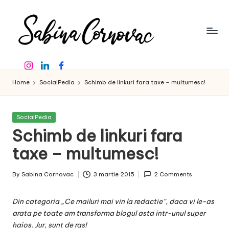
Skip
to
content
S
-
Instagram
Linkedin
Facebook
creator
a
de
Home
SocialPedia
Schimb de linkuri fara taxe – multumesc!
b
conținut
de
in
16
Posted
SocialPedia
a
ani
in
Schimb de linkuri fara
-
C
taxe – multumesc!
o
By
Sabina Cornovac
3 martie 2015
2 Comments
r
Posted
by
n
Din categoria „Ce mailuri mai vin la redactie”, daca vi le-as
o
arata pe toate am transforma blogul asta intr-unul super
haios. Jur, sunt de ras!