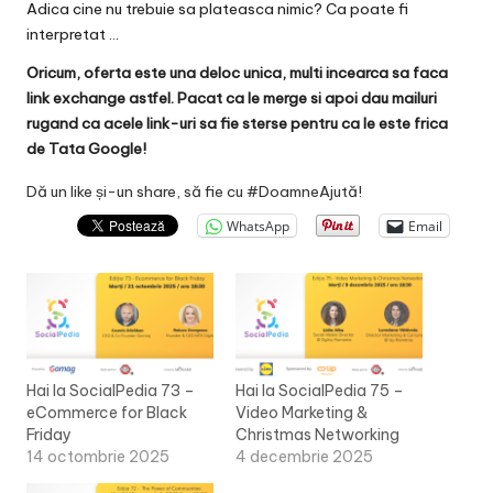
Adica cine nu trebuie sa plateasca nimic? Ca poate fi
interpretat …
Oricum, oferta este una deloc unica, multi incearca sa faca
link exchange astfel. Pacat ca le merge si apoi dau mailuri
rugand ca acele link-uri sa fie sterse pentru ca le este frica
de Tata Google!
Dă un like și-un share, să fie cu #DoamneAjută!
WhatsApp
Email
Hai la SocialPedia 73 –
Hai la SocialPedia 75 –
eCommerce for Black
Video Marketing &
Friday
Christmas Networking
14 octombrie 2025
4 decembrie 2025