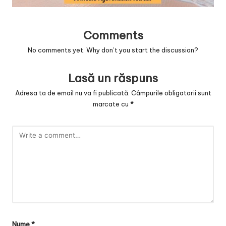
v
a
Comments
c
No comments yet. Why don’t you start the discussion?
O
nl
Lasă un răspuns
in
Adresa ta de email nu va fi publicată.
Câmpurile obligatorii sunt
marcate cu
*
e
Nume
*