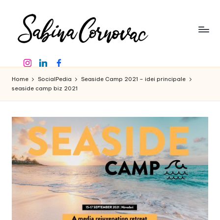
Skip
to
content
S
-
Instagram
Linkedin
Facebook
creator
a
de
Home
SocialPedia
Seaside Camp 2021 – idei principale
b
conținut
seaside camp biz 2021
de
in
16
a
ani
-
C
o
r
n
o