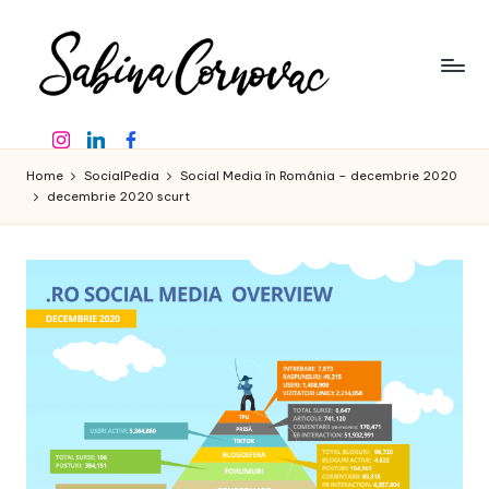
Skip
to
content
S
-
Instagram
Linkedin
Facebook
creator
a
de
Home
SocialPedia
Social Media în România – decembrie 2020
b
conținut
decembrie 2020 scurt
de
in
16
a
ani
-
C
o
r
n
o