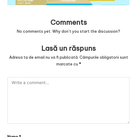
v
a
Comments
c
No comments yet. Why don’t you start the discussion?
O
nl
Lasă un răspuns
in
Adresa ta de email nu va fi publicată.
Câmpurile obligatorii sunt
marcate cu
*
e
Nume
*