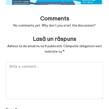
v
a
Comments
c
No comments yet. Why don’t you start the discussion?
O
nl
Lasă un răspuns
in
Adresa ta de email nu va fi publicată.
Câmpurile obligatorii sunt
marcate cu
*
e