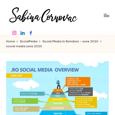
Skip
to
content
S
-
Instagram
Linkedin
Facebook
creator
a
de
Home
SocialPedia
Social Media în România – iunie 2020
b
conținut
social media iunie 2020
de
in
16
a
ani
-
C
o
r
n
o