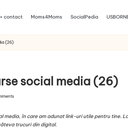
+ contact
Moms4Moms
SocialPedia
USBORN
ia (26)
rse social media (26)
mments
 media, în care am adunat link-uri utile pentru tine. La fe
âteva trucuri din digital.