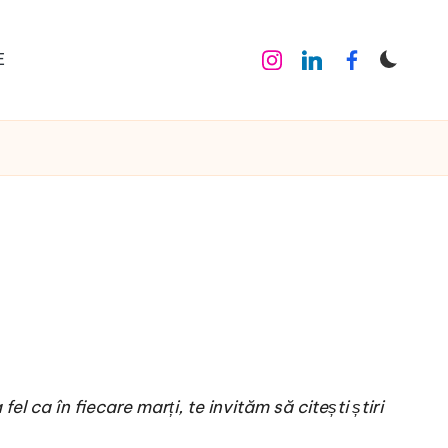
E
Instagram
Linkedin
Facebook
l ca în fiecare marți, te invităm să citești știri