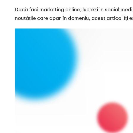
r
Dacă faci marketing online, lucrezi în social media,
n
noutățile care apar în domeniu, acest articol îți 
o
v
a
c
O
nl
i
n