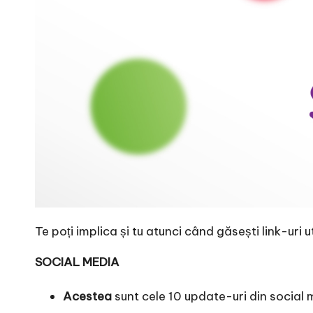
e
Te poți implica și tu atunci când găsești link-uri ut
SOCIAL MEDIA
Acestea
sunt cele 10 update-uri din social m