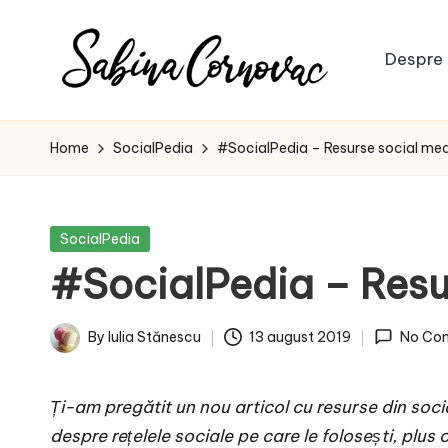
Skip
Despre 
to
S
content
-
creator
a
Home
SocialPedia
#SocialPedia – Resurse social med
de
b
conținut
de
i
Posted
SocialPedia
16
in
#SocialPedia – Resu
n
ani
-
a
By
Iulia Stănescu
13 august 2019
No Co
Posted
C
by
Ți-am pregătit un nou articol cu resurse din social
o
despre rețelele sociale pe care le folosești, plus c