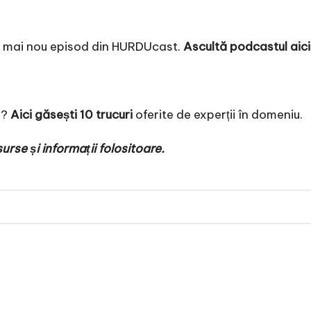
el mai nou episod din HURDUcast.
Ascultă podcastul aici
a?
Aici găsești 10 trucuri
oferite de experții în domeniu.
rse și informații folositoare.