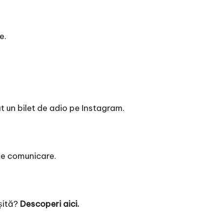
e.
t un bilet de adio pe Instagram.
de comunicare.
ușită?
Descoperi aici.