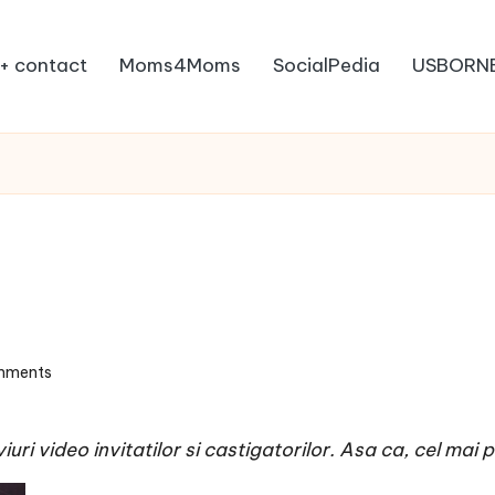
+ contact
Moms4Moms
SocialPedia
USBORN
mments
uri video invitatilor si castigatorilor. Asa ca, cel mai 