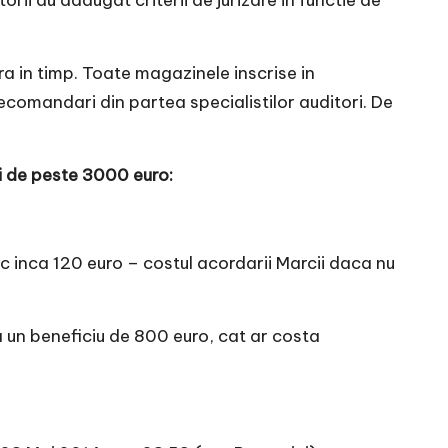
rii au adaugat criterii de jurizare in functie de
a in timp. Toate magazinele inscrise in
recomandari din partea specialistilor auditori. De
i de peste 3000 euro:
 inca 120 euro – costul acordarii Marcii daca nu
a un beneficiu de 800 euro, cat ar costa