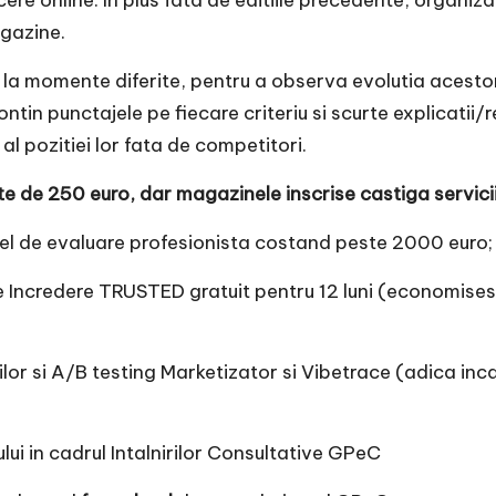
e online. In plus fata de editiile precedente, organizato
agazine.
 la momente diferite, pentru a observa evolutia acestor
tin punctajele pe fiecare criteriu si scurte explicatii/
 pozitiei lor fata de competitori.
e de 250 euro, dar magazinele inscrise castiga servici
fel de evaluare profesionista costand peste 2000 euro;
Incredere TRUSTED gratuit pentru 12 luni (economisesc
ilor si A/B testing Marketizator si Vibetrace (adica inc
lui in cadrul Intalnirilor Consultative GPeC