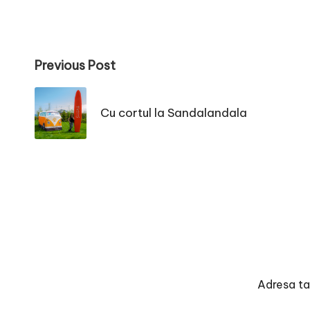
Post
Previous Post
navigation
Cu cortul la Sandalandala
Adresa ta 