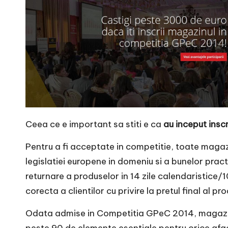
r
n
o
v
a
c
Ceea ce e important sa stiti e ca
au inceput inscr
O
Pentru a fi acceptate in competitie, toate magaz
nl
legislatiei europene in domeniu si a bunelor pract
returnare a produselor in 14 zile calendaristice/10
i
corecta a clientilor cu privire la pretul final al p
n
Odata admise in Competitia GPeC 2014, magazine