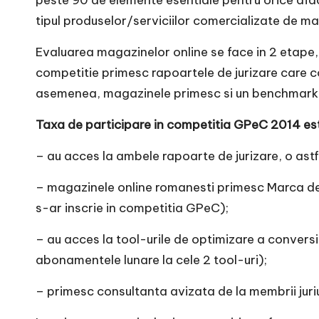
e
peste 90 de elemente esentiale pentru orice afacer
tipul produselor/serviciilor comercializate de m
Evaluarea magazinelor online se face in 2 etape,
competitie primesc rapoartele de jurizare care con
asemenea, magazinele primesc si un benchmark al
Taxa de participare in competitia GPeC 2014 est
– au acces la ambele rapoarte de jurizare, o ast
– magazinele online romanesti primesc Marca de 
s-ar inscrie in competitia GPeC);
– au acces la tool-urile de optimizare a conversi
abonamentele lunare la cele 2 tool-uri);
– primesc consultanta avizata de la membrii juriu