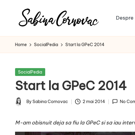
Skip
Despre 
to
S
content
-
creator
a
Home
SocialPedia
Start la GPeC 2014
de
b
conținut
de
i
Posted
SocialPedia
16
in
Start la GPeC 2014
n
ani
-
a
By
Sabina Cornovac
2 mai 2014
No Co
Posted
C
by
M-am obisnuit deja sa fiu la GPeC si sa iau intervi
o