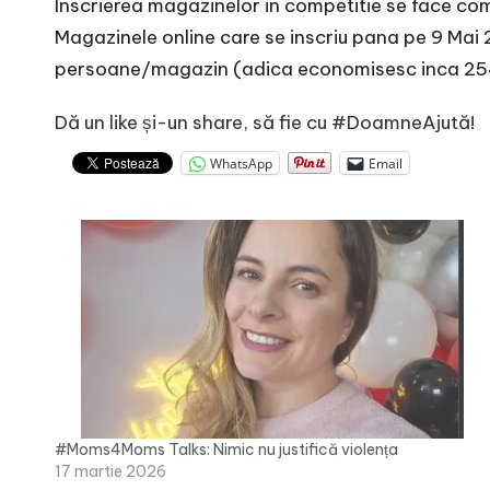
Inscrierea magazinelor in competitie se face c
Magazinele online care se inscriu pana pe 9 Mai 2
persoane/magazin (adica economisesc inca 254
Dă un like și-un share, să fie cu #DoamneAjută!
WhatsApp
Email
#Moms4Moms Talks: Nimic nu justifică violența
17 martie 2026