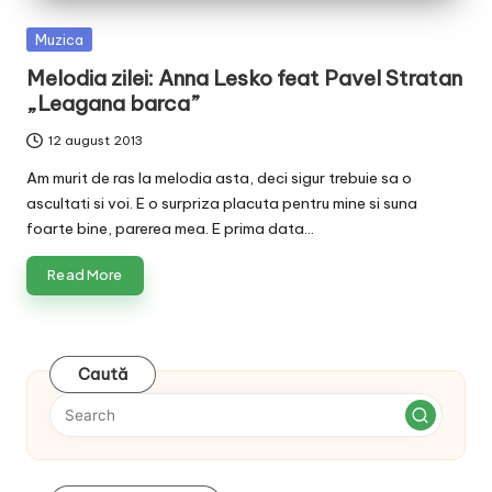
v
Posted
Muzica
a
in
Melodia zilei: Anna Lesko feat Pavel Stratan
c
„Leagana barca”
O
12 august 2013
nl
Am murit de ras la melodia asta, deci sigur trebuie sa o
in
ascultati si voi. E o surpriza placuta pentru mine si suna
foarte bine, parerea mea. E prima data…
e
Read More
Caută