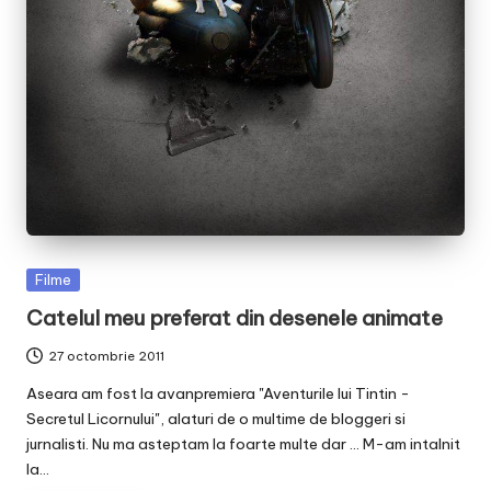
v
a
c
O
nl
in
e
Posted
Filme
in
Catelul meu preferat din desenele animate
27 octombrie 2011
Aseara am fost la avanpremiera "Aventurile lui Tintin -
Secretul Licornului", alaturi de o multime de bloggeri si
jurnalisti. Nu ma asteptam la foarte multe dar ... M-am intalnit
la…