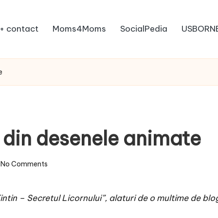
+ contact
Moms4Moms
SocialPedia
USBORN
e
 din desenele animate
No Comments
ntin – Secretul Licornului”, alaturi de o multime de blog