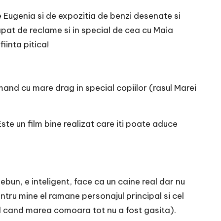
e Eugenia si de expozitia de benzi desenate si
apat de reclame si in special de cea cu Maia
iinta pitica!
mand cu mare drag in special copiilor (rasul Marei
ste un film bine realizat care iti poate aduce
nebun, e inteligent, face ca un caine real dar nu
entru mine el ramane personajul principal si cel
al cand marea comoara tot nu a fost gasita).