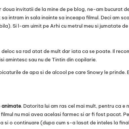
r doua invitatii de la mine de pe blog, ne-am bucurat d
sa intram in sala inainte sa inceapa filmul. Deci am sc
ila). Si l-am uimit pe
Arhi
cu metrul meu si jumatate de f
deloc sa rad atat de mult dar iata ca se poate. Il reco
isi amintesc sau nu de Tintin din copilarie.
 picaturile de apa si de alcool pe care Snowy le prinde. E
e animate
. Datorita lui am ras cel mai mult, pentru ca e 
filmul nu mai avea acelasi farmec si ar fi fost pacat. P
 si o continuare (dupa cum s-a lasat de inteles la fin