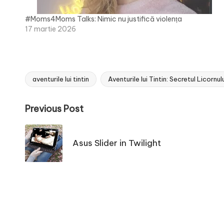
#Moms4Moms Talks: Nimic nu justifică violența
17 martie 2026
aventurile lui tintin
Aventurile lui Tintin: Secretul Licornul
Tags:
Post
Previous Post
navigation
Asus Slider in Twilight