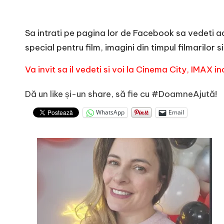
e
Sa intrati pe pagina lor de
Facebook
sa vedeti a
special pentru film, imagini din timpul filmarilor si
Va invit sa il vedeti si voi la Cinema City, IMAX
Dă un like și-un share, să fie cu #DoamneAjută!
WhatsApp
Email