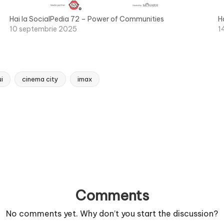
Hai la SocialPedia 72 – Power of Communities
H
10 septembrie 2025
1
ui
cinema city
imax
Comments
No comments yet. Why don’t you start the discussion?