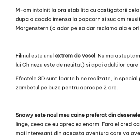
r
M-am intalnit la ora stabilita cu
castigatorii
celo
n
dupa o coada imensa la popcorn si suc am reusit 
Morgenstern (o ador pe ea dar reclama aia e orib
o
v
Filmul este unul
extrem de vesel
. Nu ma asteptam 
a
lui
Chinezu
este de neuitat) si apoi adultilor care 
c
Efectele 3D sunt foarte bine realizate, in special
O
zambetul pe buze pentru aproape 2 ore.
nl
i
Snowy este noul meu caine preferat din desenel
linge, ceea ce eu apreciez enorm. Fara el cred ca 
n
mai interesant din aceasta aventura care va avea