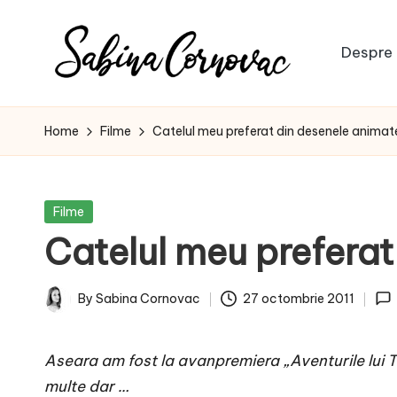
Skip
Despre 
to
S
content
-
creator
a
Home
Filme
Catelul meu preferat din desenele animat
de
b
conținut
de
i
Posted
Filme
16
in
Catelul meu preferat
n
ani
-
a
By
Sabina Cornovac
27 octombrie 2011
Posted
C
by
Aseara am fost la avanpremiera „Aventurile lui Ti
o
multe dar …