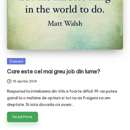
v
a
c
O
nl
in
Posted
Oameni
e
in
Care este cel mai greu job din lume?
15 aprilie 2014
Raspunsul la intrebarea din titlu e foarte dificil. M-as putea
gandi la o multime de optiuni si tot nu as fi sigura ca am
dreptate. Si iata dovada ca avem…
Read More