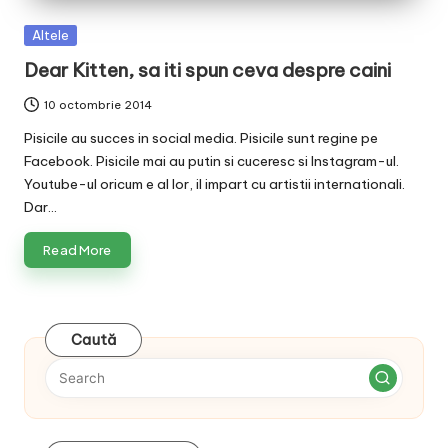
v
Posted
Altele
a
in
Dear Kitten, sa iti spun ceva despre caini
c
10 octombrie 2014
O
Pisicile au succes in social media. Pisicile sunt regine pe
nl
Facebook. Pisicile mai au putin si cuceresc si Instagram-ul.
in
Youtube-ul oricum e al lor, il impart cu artistii internationali.
Dar…
e
Read More
Caută