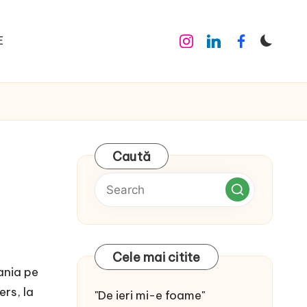
E
Instagram
Linkedin
Facebook
Caută
Cele mai citite
ania pe
ers, la
"De ieri mi-e foame"