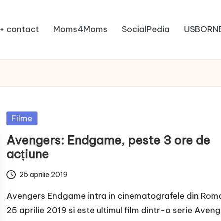
+ contact
Moms4Moms
SocialPedia
USBORN
Posted
Filme
in
Avengers: Endgame, peste 3 ore de
acțiune
25 aprilie 2019
Avengers Endgame intra in cinematografele din Rom
25 aprilie 2019 si este ultimul film dintr-o serie Aveng