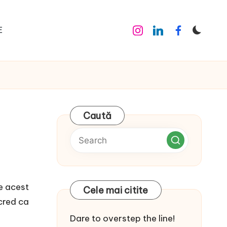
E
Instagram
Linkedin
Facebook
Caută
e acest
Cele mai citite
 cred ca
Dare to overstep the line!