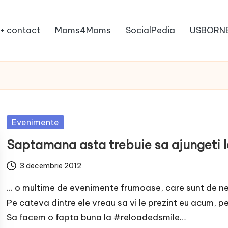
+ contact
Moms4Moms
SocialPedia
USBORN
Posted
Evenimente
in
Saptamana asta trebuie sa ajungeti 
3 decembrie 2012
... o multime de evenimente frumoase, care sunt de ne
Pe cateva dintre ele vreau sa vi le prezint eu acum, pe
Sa facem o fapta buna la #reloadedsmile…