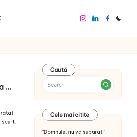
E
Instagram
Linkedin
Facebook
Caută
la …
ratat.
Cele mai citite
 scurt.
"Domnule, nu va suparati"