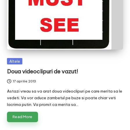
v
a
c
O
nl
in
Posted
Altele
e
in
Doua videoclipuri de vazut!
17 aprilie 2013
Astazi vreau sa va arat doua videoclipuri pe care merita sa le
vedeti. Va vor aduce zambetul pe buze si poate chiar veti
lacrima putin. Va promit ca merita sa…
Read More