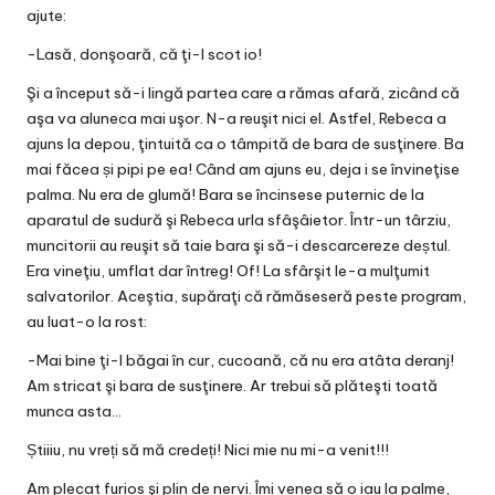
ajute:
-Lasă, donşoară, că ţi-l scot io!
Şi a început să-i lingă partea care a rămas afară, zicând că
aşa va aluneca mai uşor. N-a reuşit nici el. Astfel, Rebeca a
ajuns la depou, ţintuită ca o tâmpită de bara de susţinere. Ba
mai făcea și pipi pe ea! Când am ajuns eu, deja i se învineţise
palma. Nu era de glumă! Bara se încinsese puternic de la
aparatul de sudură şi Rebeca urla sfâşâietor. Într-un târziu,
muncitorii au reuşit să taie bara şi să-i descarcereze deștul.
Era vineţiu, umflat dar întreg! Of! La sfârşit le-a mulţumit
salvatorilor. Aceştia, supăraţi că rămăseseră peste program,
au luat-o la rost:
-Mai bine ţi-l băgai în cur, cucoană, că nu era atâta deranj!
Am stricat şi bara de susţinere. Ar trebui să plăteşti toată
munca asta…
Știiiu, nu vreți să mă credeți! Nici mie nu mi-a venit!!!
Am plecat furios şi plin de nervi. Îmi venea să o iau la palme,