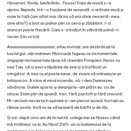
răsturnat, florile, lumânările… Foooc! Fața de masă s-a
aprins. Repede, într-o fracțiune de secundă, o arătare mică și
roșie la față (am aflat mai târziu că era chiar nevastă-mea,
cine alta?) a luat un pahar plin cu ceva și zbbbbrrr, l-a
aruncat peste flacără. Care s-a înalțat în vâlvătăi până-n
tavan. Era votcă.
Aaaaaaaaaaaaaaaaaa, urlau invitații, unii dezbrăcați la
bustul gol, alții mahmuri. Muzicanții fugeau cu instrumentele,
angajații restaurantului țipau să chemăm Pompierii. Noroc cu
nea Țuțu, că a avut stăpânire de sine și a înșfăcat un
stingător. A tras cu el peste mese, de ziceai că mânuiește un
kalașnicov. A stins el micul incendiu, să-i dea Dumnezeu
sănătate. Oalele sparte și deranjul le-am plătit eu, ca de
obicei. Eram plin de spumă, trist, fără pantofi și fără cravată.
Mi-am luat nevasta în spinare și-am plecat acasă. Invitații au
rămas acolo, încă nu se săturaseră de bârfit și de râs.
Și azi, după cinci ani de la nuntă, colegii mei se hlizesc când
mă întâlnesc cu ei. Au făcut DVD-uri cu balamucul de la
restaurant și le folosesc pe post de tratament când au