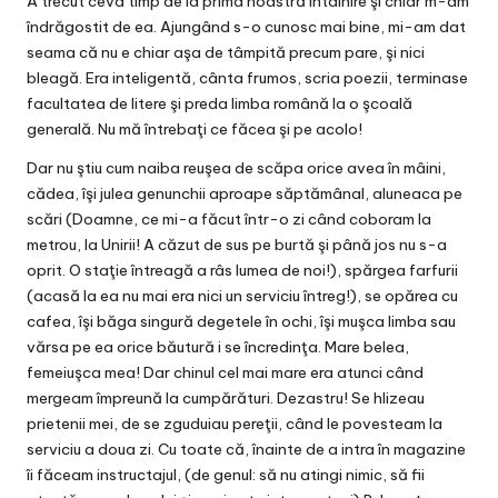
A trecut ceva timp de la prima noastră întâlnire şi chiar m-am
îndrăgostit de ea. Ajungând s-o cunosc mai bine, mi-am dat
seama că nu e chiar aşa de tâmpită precum pare, şi nici
bleagă. Era inteligentă, cânta frumos, scria poezii, terminase
facultatea de litere şi preda limba română la o şcoală
generală. Nu mă întrebaţi ce făcea şi pe acolo!
Dar nu ştiu cum naiba reuşea de scăpa orice avea în mâini,
cădea, îşi julea genunchii aproape săptămânal, aluneaca pe
scări (Doamne, ce mi-a făcut într-o zi când coboram la
metrou, la Unirii! A căzut de sus pe burtă şi până jos nu s-a
oprit. O staţie întreagă a râs lumea de noi!), spărgea farfurii
(acasă la ea nu mai era nici un serviciu întreg!), se opărea cu
cafea, îşi băga singură degetele în ochi, îşi muşca limba sau
vărsa pe ea orice băutură i se încredinţa. Mare belea,
femeiuşca mea! Dar chinul cel mai mare era atunci când
mergeam împreună la cumpărături. Dezastru! Se hlizeau
prietenii mei, de se zguduiau pereţii, când le povesteam la
serviciu a doua zi. Cu toate că, înainte de a intra în magazine
îi făceam instructajul, (de genul: să nu atingi nimic, să fii