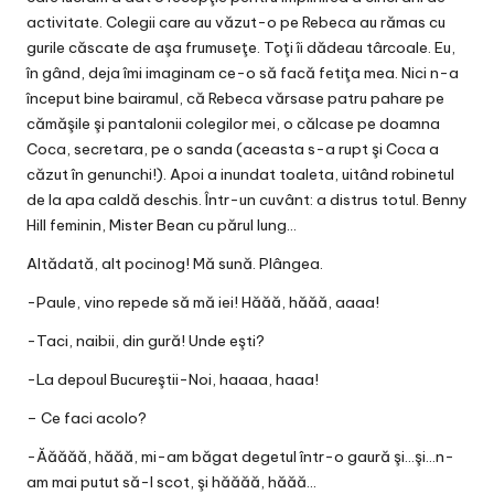
activitate. Colegii care au văzut-o pe Rebeca au rămas cu
gurile căscate de aşa frumuseţe. Toţi îi dădeau târcoale. Eu,
în gând, deja îmi imaginam ce-o să facă fetiţa mea. Nici n-a
început bine bairamul, că Rebeca vărsase patru pahare pe
cămăşile şi pantalonii colegilor mei, o călcase pe doamna
Coca, secretara, pe o sanda (aceasta s-a rupt şi Coca a
căzut în genunchi!). Apoi a inundat toaleta, uitând robinetul
de la apa caldă deschis. Într-un cuvânt: a distrus totul. Benny
Hill feminin, Mister Bean cu părul lung…
Altădată, alt pocinog! Mă sună. Plângea.
-Paule, vino repede să mă iei! Hăăă, hăăă, aaaa!
-Taci, naibii, din gură! Unde eşti?
-La depoul Bucureştii-Noi, haaaa, haaa!
– Ce faci acolo?
-Ăăăăă, hăăă, mi-am băgat degetul într-o gaură şi…şi…n-
am mai putut să-l scot, şi hăăăă, hăăă…