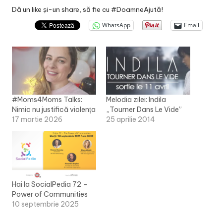
Dă un like și-un share, să fie cu #DoamneAjută!
WhatsApp
Email
#Moms4Moms Talks:
Melodia zilei: Indila
Nimic nu justifică violența
„Tourner Dans Le Vide”
17 martie 2026
25 aprilie 2014
Hai la SocialPedia 72 –
Power of Communities
10 septembrie 2025