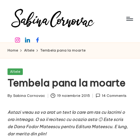
Skip
to
content
S
-
Instagram
Linkedin
Facebook
creator
a
de
Home
Altele
Tembela pana la moarte
b
conținut
de
in
16
Posted
Altele
a
ani
in
Tembela pana la moarte
-
C
By
Sabina Cornovac
19 noiembrie 2015
14 Comments
o
Posted
by
r
Astazi vreau sa va arat un text la care am ras cu lacrimi o
n
ora intreaga. O sa il recitesc cu ocazia asta 🙂 Este scris
de Dana Fodor Mateescu pentru
Editura Mateescu
. E lung,
o
dar merita din plin!