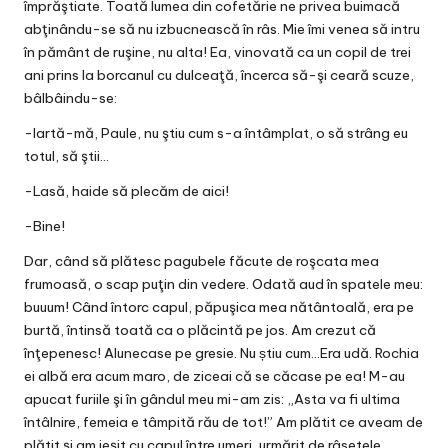
împrăştiate. Toată lumea din cofetărie ne privea buimacă
abţinându-se să nu izbucnească în râs. Mie îmi venea să intru
în pământ de ruşine, nu alta! Ea, vinovată ca un copil de trei
ani prins la borcanul cu dulceaţă, încerca să-şi ceară scuze,
bâlbâindu-se:
-Iartă-mă, Paule, nu ştiu cum s-a întâmplat, o să strâng eu
totul, să ştii…
-Lasă, haide să plecăm de aici!
-Bine!
Dar, când să plătesc pagubele făcute de roşcata mea
frumoasă, o scap puţin din vedere. Odată aud în spatele meu:
buuum! Când întorc capul, păpuşica mea nătântoală, era pe
burtă, întinsă toată ca o plăcintă pe jos. Am crezut că
înţepenesc! Alunecase pe gresie. Nu știu cum…Era udă. Rochia
ei albă era acum maro, de ziceai că se căcase pe ea! M-au
apucat furiile şi în gândul meu mi-am zis: „Asta va fi ultima
întâlnire, femeia e tâmpită rău de tot!” Am plătit ce aveam de
plătit şi am ieşit cu capul între umeri, urmărit de râsetele