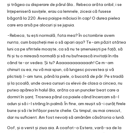
și trăgea cu disperare de părul ăla… Rebeca arăta oribil, i se
înțepeniseră suvițele, erau ca lemnele, ziceai că fusese
băgată la 220. Avea paișpe măciuci în cap! O durea pielea
care era arsă pe alocuri și se jupuia.
-Rebeca, tu ești normală, fata mea? În octombrie avem
nunta, cum bașcheții mei o să apari așa? Te-am păzit atâtea
luni ca pe sfintele moaște, ca să nu te șmenuiești pe față, să
fii și tu o mireasă normală și să nu bufnească invitații în râs
când te-or vedea. Și tu? Aaaaaaaaaaaaah! Ce m-am
chinuit cu ea, nu vă mai spun, că lungesc povestea și vă
plictisiți. I-am tuns, până la piele, o bucată de păr. Pe stradă
și la școală, unde avea cursuri cu elevii de clasa a cincea, nu
putea apărea în halul ăla, arăta ca un puncker beat care a
dormit în șanț. Trosnea părul ca paiele când încercam să-l
adun și să i-l strâng în palmă. În fine, am reușit să-i curăț firele
bune și să i le înfășor peste chelie. Cu timpul, au mai crescut,
dar nu suficient. Am fost nevoiți să amânăm căsătoria o lună.
Oof, și a venit și ziua aia. A coafat-o Estera, vară-sa de la