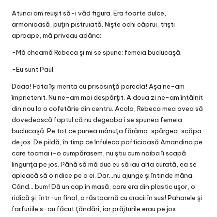
Atunci am reuşit să-i văd figura. Era foarte dulce,
armonioasă, puţin pistruiată. Nişte ochi căprui, trişti
aproape, mă priveau adânc:
-Mă cheamă Rebeca şi mi se spune: femeia buclucaşă.
-Eu sunt Paul.
Daaa! Fata îşi merita cu prisosinţă porecla! Aşa ne-am
împrietenit. Nu ne-am mai despărţit. A doua zi ne-am întâlnit
din nou la o cofetărie din centru. Acolo, Rebeca mea avea să
dovedească faptul că nu degeaba i se spunea femeia
buclucaşă. Pe tot ce punea mânuţa fărâma, spărgea, scăpa
de jos. De pildă, în timp ce înfuleca pofticioasă Amandina pe
care tocmai i-o cumpărasem, nu ştiu cum naiba îi scapă
linguriţa pe jos. Până să mă duc eu să iau alta curată, ea se
apleacă să o ridice pe a ei. Dar…nu ajunge şi întinde mâna.
Când… bum! Dă un cap în masă, care era din plastic uşor, o
ridică şi, într-un final, o răstoarnă cu cracii în sus! Paharele şi
farfuriile s-au făcut ţăndări, iar prăjturile erau pe jos