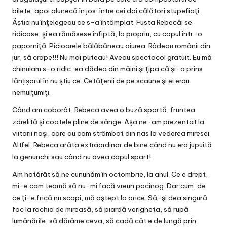
bilete, apoi alunecă în jos, între cei doi călători stupefiaţi.
Ăștia nu înţelegeau ce s-a întâmplat. Fusta Rebecăi se
ridicase, şi ea rămăsese înfiptă, la propriu, cu capul într-o
paporniţă. Picioarele bălăbăneau aiurea. Râdeau românii din
jur, să crape!!! Nu mai puteau! Aveau spectacol gratuit. Eu mă
chinuiam s-o ridic, ea dădea din mâini şi ţipa că şi-a prins
lănțișorul în nu ştiu ce. Cetăţenii de pe scaune şi ei erau
nemulţumiţi.
Când am coborât, Rebeca avea o buză spartă, fruntea
zdrelită şi coatele pline de sânge. Aşa ne-am prezentat la
viitorii naşi, care au cam strâmbat din nas la vederea miresei.
Altfel, Rebeca arăta extraordinar de bine când nu era jupuită
la genunchi sau când nu avea capul spart!
Am hotărât să ne cununăm în octombrie, la anul. Ce e drept,
mi-e cam teamă să nu-mi facă vreun pocinog. Dar cum, de
ce ţi-e frică nu scapi, mă aştept la orice. Să-şi dea singură
foc la rochia de mireasă, să piardă verigheta, să rupă
lumânările, să dărâme ceva, să cadă cât e de lungă prin