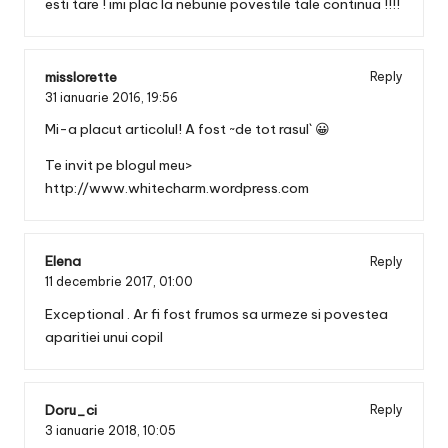
esti tare ! imi plac la nebunie povestile tale continua !!!!
misslorette
Reply
31 ianuarie 2016,
19:56
Mi-a placut articolul! A fost ~de tot rasul` 😀
Te invit pe blogul meu>
http://www.whitecharm.wordpress.com
Elena
Reply
11 decembrie 2017,
01:00
Exceptional . Ar fi fost frumos sa urmeze si povestea
aparitiei unui copil
Doru_ci
Reply
3 ianuarie 2018,
10:05