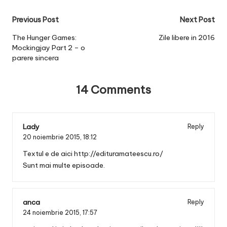
Post
Previous Post
Next Post
navigation
The Hunger Games:
Zile libere in 2016
Mockingjay Part 2 – o
parere sincera
14 Comments
Lady
Reply
20 noiembrie 2015,
18:12
Textul e de aici
http://edituramateescu.ro/
Sunt mai multe episoade.
anca
Reply
24 noiembrie 2015,
17:57