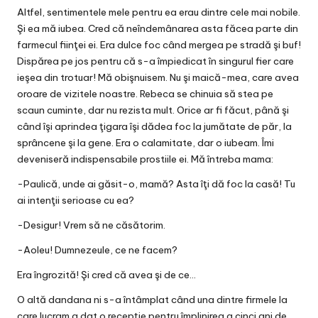
Altfel, sentimentele mele pentru ea erau dintre cele mai nobile.
Şi ea mă iubea. Cred că neîndemânarea asta făcea parte din
farmecul fiinţei ei. Era dulce foc când mergea pe stradă şi buf!
Dispărea pe jos pentru că s-a împiedicat în singurul fier care
ieşea din trotuar! Mă obişnuisem. Nu şi maică-mea, care avea
oroare de vizitele noastre. Rebeca se chinuia să stea pe
scaun cuminte, dar nu rezista mult. Orice ar fi făcut, până şi
când îşi aprindea ţigara îşi dădea foc la jumătate de păr, la
sprâncene şi la gene. Era o calamitate, dar o iubeam. Îmi
deveniseră indispensabile prostiile ei. Mă întreba mama:
-Paulică, unde ai găsit-o, mamă? Asta îţi dă foc la casă! Tu
ai intenţii serioase cu ea?
-Desigur! Vrem să ne căsătorim.
-Aoleu! Dumnezeule, ce ne facem?
Era îngrozită! Şi cred că avea şi de ce…
O altă dandana ni s-a întâmplat când una dintre firmele la
care lucram a dat o recepţie pentru împlinirea a cinci ani de