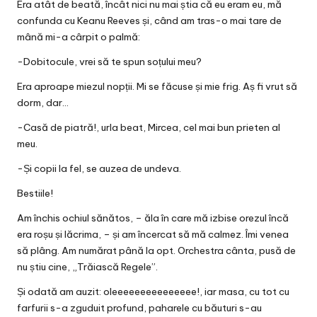
Era atât de beată, încât nici nu mai știa că eu eram eu, mă
confunda cu Keanu Reeves și, când am tras-o mai tare de
mână mi-a cârpit o palmă:
-Dobitocule, vrei să te spun soțului meu?
Era aproape miezul nopții. Mi se făcuse și mie frig. Aș fi vrut să
dorm, dar…
-Casă de piatră!, urla beat, Mircea, cel mai bun prieten al
meu.
-Și copii la fel, se auzea de undeva.
Bestiile!
Am închis ochiul sănătos, – ăla în care mă izbise orezul încă
era roșu și lăcrima, – și am încercat să mă calmez. Îmi venea
să plâng. Am numărat până la opt. Orchestra cânta, pusă de
nu știu cine, „Trăiască Regele”.
Și odată am auzit: oleeeeeeeeeeeeeee!, iar masa, cu tot cu
farfurii s-a zguduit profund, paharele cu băuturi s-au