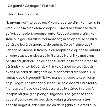
-Ce gaură? Ce deget? Eşti dilie?
-Hăăă, hăăă, aaaa!
Nu m-am mai înţeles cu ea. M-am urcat rapid într-un taxi şi în
vreo 20 de minute eram la depou. Lumea se strânsese deja,
şoferi, controlori, mecanici auto. Rebecuţa mea era într-un
troleibuz gol. Doi muncitori îmbrăcaţi în salopete se chinuiau
să tăie o bară cu aparatul de sudură. Ce se întâmplase?
Rebeca se urcase în troleibuz cu scopul de a ajunge la părinţii
ei, care stau pe undeva pe la Gara de Nord. N-a mai ajuns
pentru că, jucându-se cu degetul mare de la mâna dreaptă,
vârându-l şi tot băgându-l într-o găurică ce era făcută
exact pe bara de susţinere de la coborârea din spate, i-a
rămas acolo înţepenit! Nu l-a mai putut scoate sub nici un
chip. Degetul se umflase şi începuse să o doară. Călătorii o
înghesuiau. Trebuiau să coboare şi ea le stătea în drum. A
început să ţipe şi să plângă, rugându-l pe şofer să facă
ceva. Acesta s-a dat jos de la volan şi a încercat să-i
scoată degetul, dar nimic. Ba chiar un țigan s-a oferit s-o