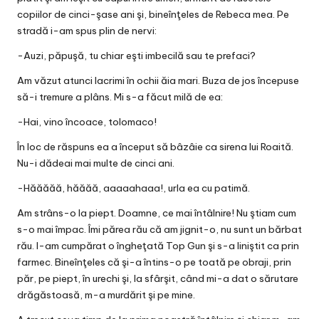
copiilor de cinci-şase ani şi, bineînţeles de Rebeca mea. Pe
stradă i-am spus plin de nervi:
-Auzi, păpuşă, tu chiar eşti imbecilă sau te prefaci?
Am văzut atunci lacrimi în ochii ăia mari. Buza de jos începuse
să-i tremure a plâns. Mi s-a făcut milă de ea:
-Hai, vino încoace, tolomaco!
În loc de răspuns ea a început să bâzâie ca sirena lui Roaită.
Nu-i dădeai mai multe de cinci ani.
-Hăăăăă, hăăăă, aaaaahaaa!, urla ea cu patimă.
Am strâns-o la piept. Doamne, ce mai întâlnire! Nu ştiam cum
s-o mai împac. Îmi părea rău că am jignit-o, nu sunt un bărbat
rău. I-am cumpărat o îngheţată Top Gun şi s-a liniştit ca prin
farmec. Bineînţeles că şi-a întins-o pe toată pe obraji, prin
păr, pe piept, în urechi şi, la sfârşit, când mi-a dat o sărutare
drăgăstoasă, m-a murdărit şi pe mine.