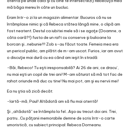
atentă pe unde calci şi cu cine te intersectezi) Rebecuţa mea
mă băga mereu în câte un bucluc.
Eram într-o zi la un magazin alimentar. Bucuros că nu se
întâmplase nimic şi că Rebeca stătea lângă mine, o clipă am
fost neatent. Destul ca iubitei mele să i se agaţe (Doamne, a
câta oară?!) fusta de un raft cu conserve şi bulioane la
borcan şi…nebunie!!! Zob s-au făcut toate. Femeia mea era
un pericol public, am plătit de m-am uscat. Furios, iar am avut
o discuţie mai dură cu ea când am ieşit în stradă:
-Băi, Rebeco! Tu eşti iresponsabilă? Ai 26 de ani, ce dracu’,
nu mai eşti un copil de trei ani! M-am săturat să mă tot fac de
rahat oriunde mă duc cu tine! Nu mai pot, am şi eu nervii mei!
Ea nu ştia să zică decât:
-Iartă-mă, Paul! Altădată am să fiu mai atentă!
Şi „altădată” se întâmpla la fel…Aşa au trecut doi ani. Trei,
patru…Cu păţanii memorabile demne de scris într-o carte
umoristică, cu subiect principal: Rebeca Dorneanu.