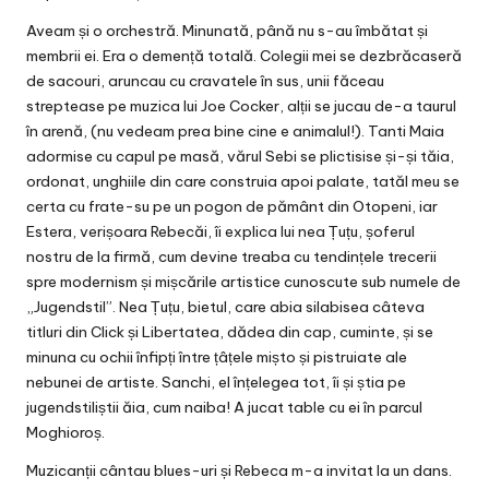
Aveam și o orchestră. Minunată, până nu s-au îmbătat și
membrii ei. Era o demență totală. Colegii mei se dezbrăcaseră
de sacouri, aruncau cu cravatele în sus, unii făceau
streptease pe muzica lui Joe Cocker, alții se jucau de-a taurul
în arenă, (nu vedeam prea bine cine e animalul!). Tanti Maia
adormise cu capul pe masă, vărul Sebi se plictisise și-și tăia,
ordonat, unghiile din care construia apoi palate, tatăl meu se
certa cu frate-su pe un pogon de pământ din Otopeni, iar
Estera, verișoara Rebecăi, îi explica lui nea Țuțu, șoferul
nostru de la firmă, cum devine treaba cu tendințele trecerii
spre modernism și mișcările artistice cunoscute sub numele de
„Jugendstil”. Nea Țuțu, bietul, care abia silabisea câteva
titluri din Click și Libertatea, dădea din cap, cuminte, și se
minuna cu ochii înfipți între țâțele mișto și pistruiate ale
nebunei de artiste. Sanchi, el înțelegea tot, îi și știa pe
jugendstiliștii ăia, cum naiba! A jucat table cu ei în parcul
Moghioroș.
Muzicanții cântau blues-uri și Rebeca m-a invitat la un dans.