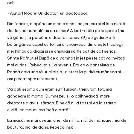
ochi:
-Ajutor! Moare! Un doctor, un doctoooor.
Din fericire, a apărut un medic ambulanțier, era și el la o nuntă,
dar la una normală nu ca a mea! A luat-o ăla pe la spate (nu
vă gândiți la porcării, e doar o manevră!) a zguduit-o, îi
bălăngănea capul cu tot cu art nouveaul din creștet, colegii
mei filmau ca dracii și se chinuiau să fie cât de cât serioși.
Sfinte Pafnutie! După ce a vomitat în jet peste câțiva invitați
mai curioși, Rebecuța și-a revenit. Era ca o panseluță de
Parma abia udată. A clipit, s-a șters la guriță cu mâneca și…
am plecat spre restaurant.
Vă dați seama cum eram eu? Turbat, tremuram tot, mă
gândeam la mama, Dumnezeu s-o odihnească, mare
dreptate a avut, săraca. Bine că n-a fost și ea la starea
civilă, ca mai murea încă o dată!
La masă, nu mai aveam chef de nimic, nici de mâncare, nici de
băutură, nici de dans. Rebeca însă…