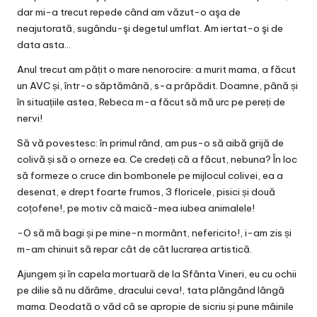
dar mi-a trecut repede când am văzut-o aşa de
neajutorată, sugându-şi degetul umflat. Am iertat-o şi de
data asta…
Anul trecut am pățit o mare nenorocire: a murit mama, a făcut
un AVC și, într-o săptămână, s-a prăpădit. Doamne, până și
în situațiile astea, Rebeca m-a făcut să mă urc pe pereți de
nervi!
Să vă povestesc: în primul rând, am pus-o să aibă grijă de
colivă și să o orneze ea. Ce credeți că a făcut, nebuna? În loc
să formeze o cruce din bombonele pe mijlocul colivei, ea a
desenat, e drept foarte frumos, 3 floricele, pisici și două
coțofene!, pe motiv că maică-mea iubea animalele!
-O să mă bagi și pe mine-n mormânt, nefericito!, i-am zis și
m-am chinuit să repar cât de cât lucrarea artistică.
Ajungem și în capela mortuară de la Sfânta Vineri, eu cu ochii
pe dilie să nu dărâme, dracului ceva!, tata plângând lângă
mama. Deodată o văd că se apropie de sicriu și pune mâinile