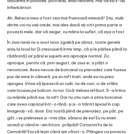
adoarmă în picioare, picoteau, erau neatenți. Mai târziu s-au
înfierbântat.
Ah, Rebeca mea a fost cea mai frumoasă mireasă! Știu, mulți
dintre voi nu veți crede, mai ales dacă ați citit prima parte a
poveștii mele, dar vă asigur, cu mâna la suflet, că așa a fost.
În ziua nunții nu a avut nicio zgaibă pe obraz, toate genele
erau la locul lor (îi crescuseră între timp, că și le pârlise până la
rădăcină) iar părul ei superb era aproape normal. Zic
aproape, pentru că, prin august, de ziua ei, a pățit o
nenorocire. Avea nevoie de borcanul cu prenadez care fusese
pus de mine în cămară, pe un raft înalt, unde ea nu prea
ajungea. Vroia să lipească un cuib, nu de cuci, ci de vrăbii,
care locuiau pe balcon, la noi. Cică trebuia refăcut. S-a întins
cu mâinile până sus, la raft. Dar nu știu cum a atins borcanul,
care avea capacul într-o rână, și și-a trântit lipiciul în cap.
Imaginați-vă, doar. Era toată plină de prenadez, pe păr, pe
gât, i se prelinsese și-ntre țâțe, săraca de ea! Eu nu eram
acasă și când m-am întors…prăpăd! Catastrofa de la
Cernobâl! Era să leșin când am văzut-o. Plângea ca proasta