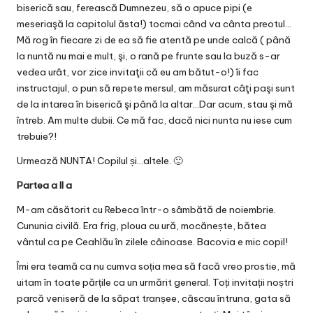
biserică sau, ferească Dumnezeu, să o apuce pipi (e
meseriaşă la capitolul ăsta!) tocmai când va cânta preotul…
Mă rog în fiecare zi de ea să fie atentă pe unde calcă ( până
la nuntă nu mai e mult, şi, o rană pe frunte sau la buză s-ar
vedea urât, vor zice invitaţii că eu am bătut-o!) îi fac
instructajul, o pun să repete mersul, am măsurat câţi paşi sunt
de la intarea în biserică şi până la altar…Dar acum, stau şi mă
întreb. Am multe dubii. Ce mă fac, dacă nici nunta nu iese cum
trebuie?!
Urmează NUNTA! Copilul și…altele. 🙂
Partea a II a
M-am căsătorit cu Rebeca într-o sâmbătă de noiembrie.
Cununia civilă. Era frig, ploua cu ură, mocănește, bătea
vântul ca pe Ceahlău în zilele câinoase. Bacovia e mic copil!
Îmi era teamă ca nu cumva soția mea să facă vreo prostie, mă
uitam în toate părțile ca un urmărit general. Toți invitații noștri
parcă veniseră de la săpat tranșee, căscau întruna, gata să