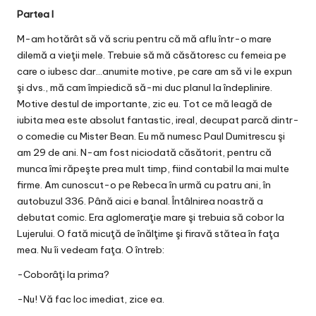
Partea I
M-am hotărât să vă scriu pentru că mă aflu într-o mare
dilemă a vieţii mele. Trebuie să mă căsătoresc cu femeia pe
care o iubesc dar…anumite motive, pe care am să vi le expun
şi dvs., mă cam împiedică să-mi duc planul la îndeplinire.
Motive destul de importante, zic eu. Tot ce mă leagă de
iubita mea este absolut fantastic, ireal, decupat parcă dintr-
o comedie cu Mister Bean. Eu mă numesc Paul Dumitrescu şi
am 29 de ani. N-am fost niciodată căsătorit, pentru că
munca îmi răpeşte prea mult timp, fiind contabil la mai multe
firme. Am cunoscut-o pe Rebeca în urmă cu patru ani, în
autobuzul 336. Până aici e banal. Întâlnirea noastră a
debutat comic. Era aglomeraţie mare şi trebuia să cobor la
Lujerului. O fată micuţă de înălţime şi firavă stătea în faţa
mea. Nu îi vedeam faţa. O întreb:
-Coborâţi la prima?
-Nu! Vă fac loc imediat, zice ea.