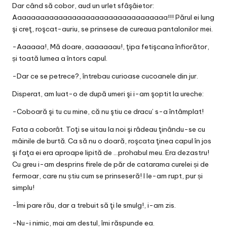
Dar când să cobor, aud un urlet sfâşâietor:
Aaaaaaaaaaaaaaaaaaaaaaaaaaaaaaaaaa!!! Părul ei lung
şi creţ, roşcat-auriu, se prinsese de cureaua pantalonilor mei.
-Aaaaaa!, Mă doare, aaaaaaau!, ţipa fetişcana înfiorător,
și toată lumea a întors capul.
-Dar ce se petrece?, întrebau curioase cucoanele din jur.
Disperat, am luat-o de după umeri şi i-am şoptit la ureche:
-Coboară şi tu cu mine, că nu ştiu ce dracu’ s-a întâmplat!
Fata a coborât. Toţi se uitau la noi şi râdeau ţinându-se cu
mâinile de burtă. Ca să nu o doară, roşcata ţinea capul în jos
şi faţa ei era aproape lipită de …prohabul meu. Era dezastru!
Cu greu i-am desprins firele de păr de catarama curelei și de
fermoar, care nu știu cum se prinseseră! I le-am rupt, pur și
simplu!
-Îmi pare rău, dar a trebuit să ţi le smulg!, i-am zis.
-Nu-i nimic, mai am destul, îmi răspunde ea.