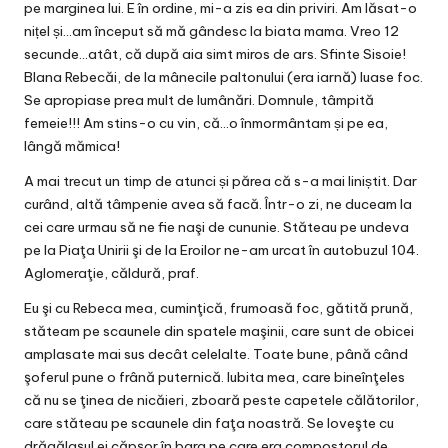
pe marginea lui. E în ordine, mi-a zis ea din priviri. Am lăsat-o
nițel și…am început să mă gândesc la biata mama. Vreo 12
secunde…atât, că după aia simt miros de ars. Sfinte Sisoie!
Blana Rebecăi, de la mânecile paltonului (era iarnă) luase foc.
Se apropiase prea mult de lumânări. Domnule, tâmpită
femeie!!! Am stins-o cu vin, că…o înmormântam și pe ea,
lângă mămica!
A mai trecut un timp de atunci și părea că s-a mai liniștit. Dar
curând, altă tâmpenie avea să facă. Într-o zi, ne duceam la
cei care urmau să ne fie naşi de cununie. Stăteau pe undeva
pe la Piaţa Unirii şi de la Eroilor ne-am urcat în autobuzul 104.
Aglomeraţie, căldură, praf.
Eu şi cu Rebeca mea, cuminţică, frumoasă foc, gătită prună,
stăteam pe scaunele din spatele maşinii, care sunt de obicei
amplasate mai sus decât celelalte. Toate bune, până când
şoferul pune o frână puternică. Iubita mea, care bineînţeles
că nu se ţinea de nicăieri, zboară peste capetele călătorilor,
care stăteau pe scaunele din faţa noastră. Se loveşte cu
drăgălaşul ei căpşor în bara pe care era compostorul de