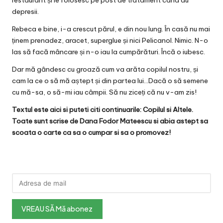
depresii.
Rebeca e bine, i-a crescut părul, e din nou lung. În casă nu mai
ținem prenadez, aracet, superglue și nici Pelicanol. Nimic. N-o
las să facă mâncare și n-o iau la cumpărături. Încă o iubesc.
Dar mă gândesc cu groază cum va arăta copilul nostru, și
cam la ce o să mă aștept și din partea lui…Dacă o să semene
cu mă-sa, o să-mi iau câmpii. Să nu ziceți că nu v-am zis!
Textul este
aici
si puteti citi continuarile:
Copilul
si
Altele
.
Toate sunt scrise de Dana Fodor Mateescu si abia astept sa
scoata o carte ca sa o cumpar si sa o promovez!