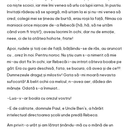
ca niște scoici, iar mie îmi venea să urlu ca lupii iarna, în pustiu.
Invitații râdeau să se spargă, mă uitam la ei și nu-mi venea să
cred, colegii mei se țineau de burtă, erau roșii la față, filmau ca
maniacii orice mișcare de-a Rebecăi (hă, hă, să ne uităm
când vom fi triști!), aveau lacrimi în ochi, dar nu de emoție,
neee, ci de la atâtea hohote, frate!
Apoi, rudele și toți cei de față, bâțâindu-se de râs, au aruncat
cu …orez în noi. Pentru noroc. Nu știu cum s-a nimerit că mie
mi-au dat fix în ochi, iar Rebecăi i-au intrat câteva boabe pe
gât. Era cu gura deschisă, fata, se bucura, că avea și de ce!!!
Dumnezeule draguț și milostiv! Gata să-mi moară nevasta
sufocată! A belit ochii ca melcul, n-avea aer, dădea din
mânuțe. Odată s-a înmuiat…
-Lua-v-ar boala cu orezul vostru!
-E de calitate, domnule Paul, e Uncle Ben`s, a hârâit
intelectual directoarea școlii unde predă Rebeca.
Am privit-o urât și am lătrat ținându-mă cu o mână de un