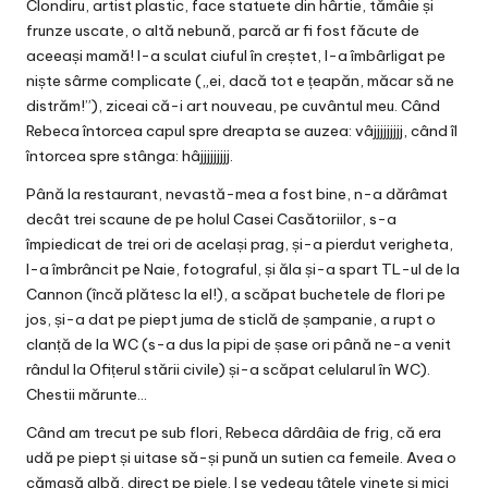
Clondiru, artist plastic, face statuete din hârtie, tămâie și
frunze uscate, o altă nebună, parcă ar fi fost făcute de
aceeași mamă! I-a sculat ciuful în creștet, l-a îmbârligat pe
niște sârme complicate („ei, dacă tot e țeapăn, măcar să ne
distrăm!”), ziceai că-i art nouveau, pe cuvântul meu. Când
Rebeca întorcea capul spre dreapta se auzea: vâjjjjjjjjj, când îl
întorcea spre stânga: hâjjjjjjjjj.
Până la restaurant, nevastă-mea a fost bine, n-a dărâmat
decât trei scaune de pe holul Casei Casătoriilor, s-a
împiedicat de trei ori de același prag, și-a pierdut verigheta,
l-a îmbrâncit pe Naie, fotograful, și ăla și-a spart TL-ul de la
Cannon (încă plătesc la el!), a scăpat buchetele de flori pe
jos, și-a dat pe piept juma de sticlă de șampanie, a rupt o
clanță de la WC (s-a dus la pipi de șase ori până ne-a venit
rândul la Ofițerul stării civile) și-a scăpat celularul în WC).
Chestii mărunte…
Când am trecut pe sub flori, Rebeca dârdâia de frig, că era
udă pe piept și uitase să-și pună un sutien ca femeile. Avea o
cămașă albă, direct pe piele. I se vedeau țâțele vinete și mici