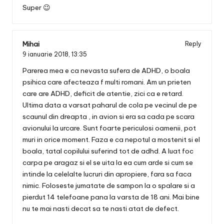
Super 😉
Mihai
Reply
9 ianuarie 2018,
13:35
Parerea mea e ca nevasta sufera de ADHD, o boala
psihica care afecteaza f multi romani. Am un prieten
care are ADHD, deficit de atentie, zici ca e retard.
Ultima data a varsat paharul de cola pe vecinul de pe
scaunul din dreapta , in avion si era sa cada pe scara
avionului la urcare. Sunt foarte periculosi oamenii, pot
muri in orice moment. Faza e ca nepotul a mostenit si el
boala, tatal copilului suferind tot de adhd. A luat foc
carpa pe aragaz si el se uita la ea cum arde si cum se
intinde la celelalte lucruri din apropiere, fara sa faca
nimic. Foloseste jumatate de sampon la o spalare si a
pierdut 14 telefoane pana la varsta de 18 ani. Mai bine
nu te mai nasti decat sa te nasti atat de defect.