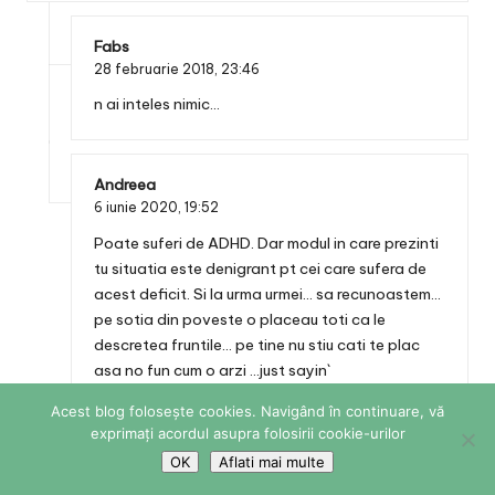
Fabs
28 februarie 2018,
23:46
n ai inteles nimic…
Andreea
6 iunie 2020,
19:52
Poate suferi de ADHD. Dar modul in care prezinti
tu situatia este denigrant pt cei care sufera de
acest deficit. Si la urma urmei… sa recunoastem…
pe sotia din poveste o placeau toti ca le
descretea fruntile… pe tine nu stiu cati te plac
asa no fun cum o arzi …just sayin`
Acest blog folosește cookies. Navigând în continuare, vă
exprimați acordul asupra folosirii cookie-urilor
George
Reply
OK
Aflati mai multe
1 martie 2018,
01:00