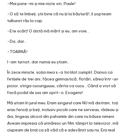
-Mai pune-mi și mie niște vin, Paule!
-O să te îmbeți, știi bine că nu ții la băutură!, îi șopteam
tulburat rău la cap.
-Ete scârț! O dată mă mărit și eu, am voie…
-Da, dar…
-TOARNĂ!
I-am turnat, dar numai eu știam…
În zece minute, soția mea s-a trotilat cumplit. Dansa ca
fetițele de trei ani, făcea gimnastică, flotări, sărea într-un
picior, striga cucuriguuuu, cânta ca cucu… Când a vrut să
facă podul de sus am oprit-o. Exagera!
Mă uitam în jurul meu. Eram singurul care NU mă distram, toți
erau fericiți și beți, inclusiv picolii care ne serveau, râdeau și
ăia, lingeau alcool din paharele din care nu băuse nimeni.
Aveam impresia că urmăresc un film tâmpit la televizor, mă
ciupeam de braț ca să văd că e adevărat sau nu. Era real.