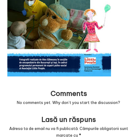
v
a
c
O
nl
in
e
Comments
No comments yet. Why don’t you start the discussion?
Lasă un răspuns
Adresa ta de email nu va fi publicată.
Câmpurile obligatorii sunt
marcate cu
*