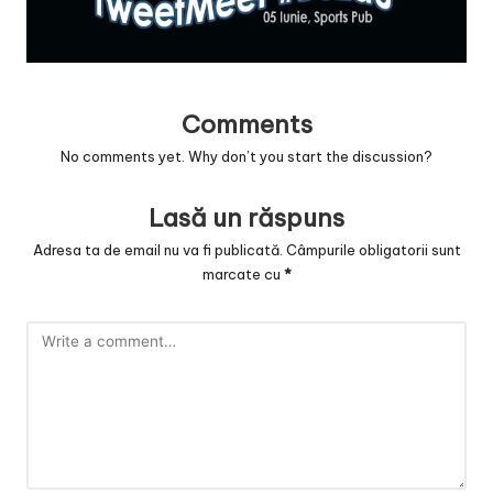
v
a
c
O
Comments
No comments yet. Why don’t you start the discussion?
nl
in
Lasă un răspuns
e
Adresa ta de email nu va fi publicată.
Câmpurile obligatorii sunt
marcate cu
*