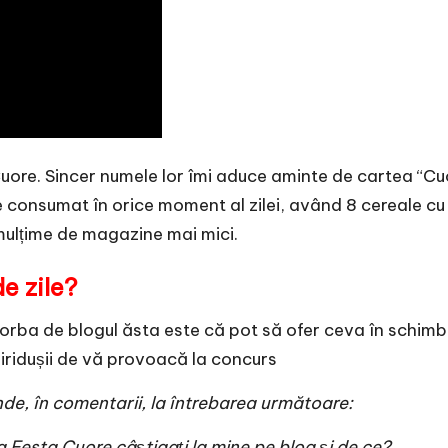
iți Cuore. Sincer numele lor îmi aduce aminte de cartea 
ie consumat în orice moment al zilei, având 8 cereale c
 mulțime de magazine mai mici.
de zile?
rba de blogul ăsta este că pot să ofer ceva în schimb 
iridușii de vă provoacă la concurs
nde, în comentarii, la întrebarea următoare:
La Festa Cuore
câștigați la mine pe blog și de ce?