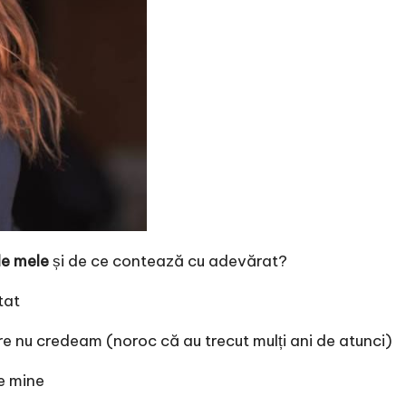
le mele
și de ce contează cu adevărat?
tat
re nu credeam (noroc că au trecut mulți ani de atunci)
de mine