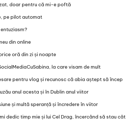
zat, doar pentru că mi-e poftă
e, pe pilot automat
i entuziasm?
meu din online
rice oră din zi și noapte
ăSocialMediaCuSabina, la care visam de mult
are pentru vlog și recunosc că abia aștept să încep
uzău anul acesta și în Dublin anul viitor
iune și multă speranță și încredere în viitor
îmi dedic timp mie și lui Cel Drag, încercând să stau câ