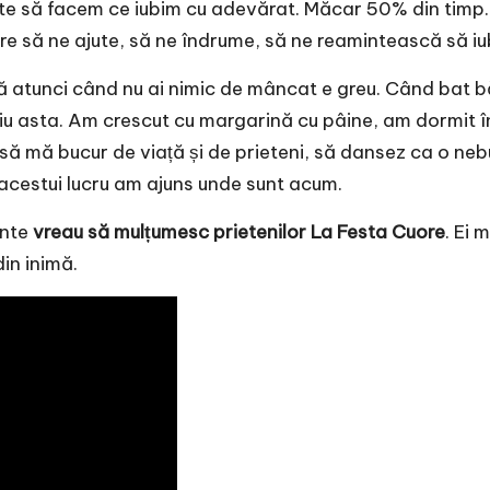
ste să facem ce iubim cu adevărat. Măcar 50% din timp
re să ne ajute, să ne îndrume, să ne reamintească să i
ă atunci când nu ai nimic de mâncat e greu. Când bat bă
. Știu asta. Am crescut cu margarină cu pâine, am dormit
ă mă bucur de viață și de prieteni, să dansez ca o nebună
acestui lucru am ajuns unde sunt acum.
ente
vreau să mulțumesc prietenilor
La Festa Cuore
. Ei 
din inimă.