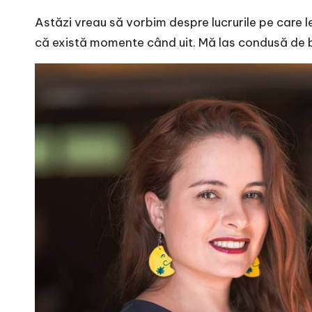
r
Astăzi vreau să vorbim despre lucrurile pe care l
n
că există momente când uit. Mă las condusă de b
o
v
a
c
O
nl
i
n