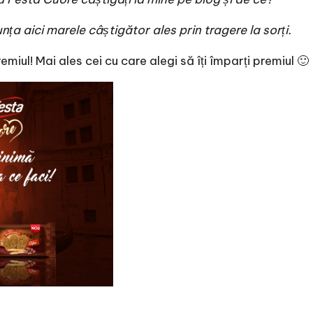
a aici marele câștigător ales prin tragere la sorți.
miul! Mai ales cei cu care alegi să îți împarți premiul 🙂