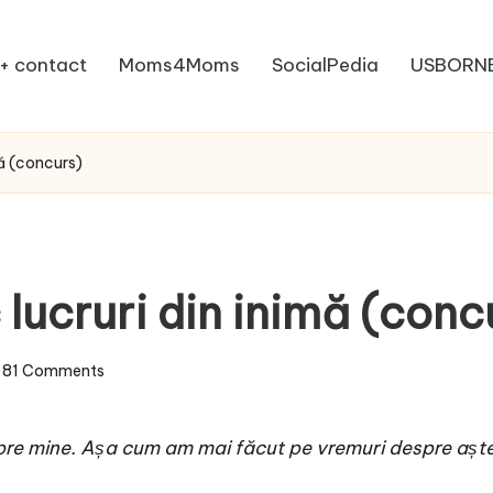
+ contact
Moms4Moms
SocialPedia
USBORN
mă (concurs)
 lucruri din inimă (conc
81 Comments
spre mine. Așa cum am mai făcut pe vremuri despre
aște