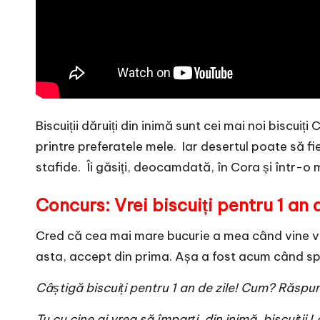
Biscuiții dăruiți din inimă sunt cei mai noi biscu
printre preferatele mele. Iar desertul poate să f
stafide. Îi găsiți, deocamdată, în Cora și într-o
Concurs: Vrei biscuiți pentru 1 an 
Cred că cea mai mare bucurie a mea când vine vo
asta, accept din prima. Așa a fost acum când sp
Câștigă biscuiți pentru 1 an de zile! Cum? Răspu
Tu cu cine ai vrea să împarți, din inimă,
biscuiții 