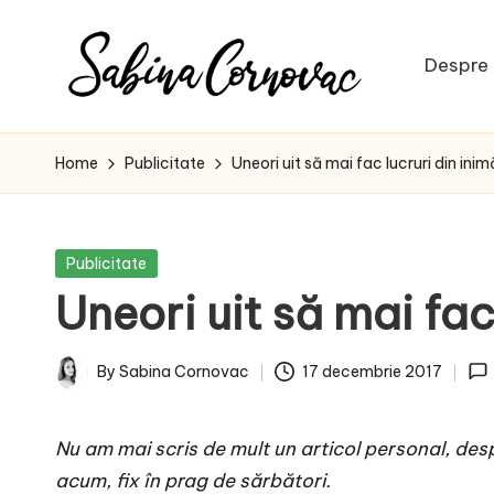
Skip
Despre 
to
S
content
-
creator
a
Home
Publicitate
Uneori uit să mai fac lucruri din ini
de
b
conținut
de
i
Posted
Publicitate
16
in
Uneori uit să mai fac
n
ani
-
a
By
Sabina Cornovac
17 decembrie 2017
Posted
C
by
Nu am mai scris de mult un articol personal, de
o
acum, fix în prag de sărbători.