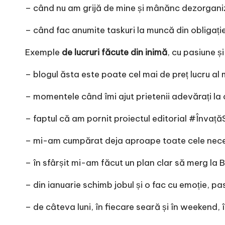
– când nu am grijă de mine și mânănc dezorgani
– când fac anumite taskuri la muncă din obligați
Exemple
de lucruri făcute din inimă
, cu pasiune ș
– blogul ăsta este poate cel mai de preț lucru al 
– momentele când îmi ajut prietenii adevărați la o
– faptul că am pornit proiectul editorial #Învaț
– mi-am cumpărat deja aproape toate cele neces
– în sfârșit mi-am făcut un plan clar să merg la B
– din ianuarie schimb jobul și o fac cu emoție, pas
– de câteva luni, în fiecare seară și în weekend, 