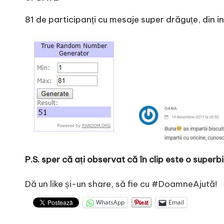
81 de participanți cu mesaje super drăguțe, din 
P.S. sper că ați observat că în clip este o super
Dă un like și-un share, să fie cu #DoamneAjută!
WhatsApp
Email