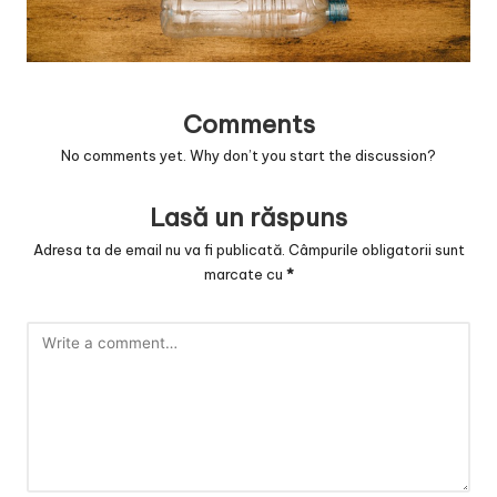
v
a
c
Comments
O
No comments yet. Why don’t you start the discussion?
nl
in
Lasă un răspuns
e
Adresa ta de email nu va fi publicată.
Câmpurile obligatorii sunt
marcate cu
*