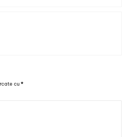
arcate cu
*