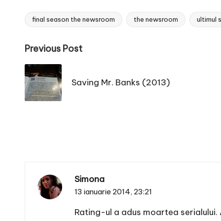
final season the newsroom
the newsroom
ultimul
Tags:
Post
Previous Post
navigation
Saving Mr. Banks (2013)
Simona
13 ianuarie 2014,
23:21
Rating-ul a adus moartea serialului. 