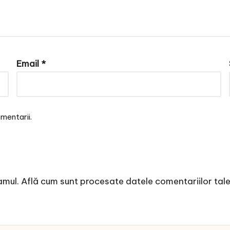
Email
*
mentarii.
amul.
Află cum sunt procesate datele comentariilor tal