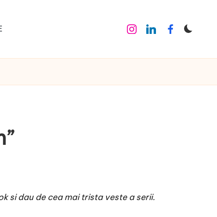
E
Instagram
Linkedin
Facebook
m”
 si dau de cea mai trista veste a serii.