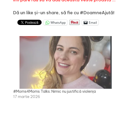
e
Dă un like și-un share, să fie cu #DoamneAjută!
WhatsApp
Email
#Moms4Moms Talks: Nimic nu justifică violența
17 martie 2026