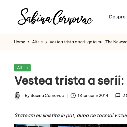
Skip
Despre 
to
S
content
-
creator
a
Home
Altele
Vestea trista a serii: gata cu „The News
de
b
conținut
de
i
Posted
Altele
16
in
Vestea trista a seri
n
ani
-
a
By
Sabina Cornovac
13 ianuarie 2014
2
Posted
C
by
Stateam eu linistita in pat, dupa ce tocmai vazu
o