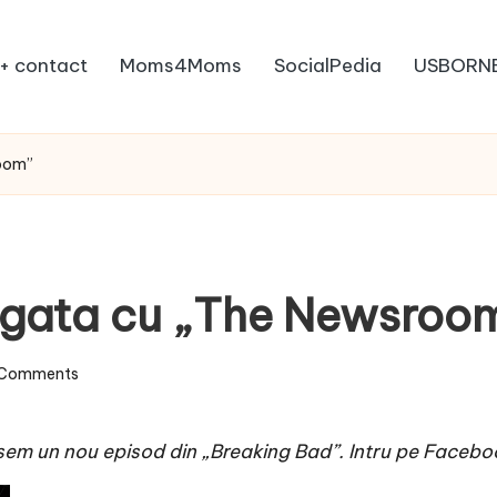
+ contact
Moms4Moms
SocialPedia
USBORN
room”
i: gata cu „The Newsroo
 Comments
sem un nou episod din „Breaking Bad”. Intru pe Facebook