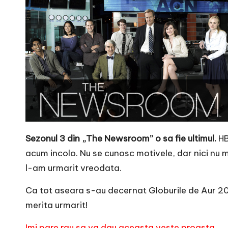
r
n
o
v
a
c
O
Sezonul 3 din „The Newsroom” o sa fie ultimul.
HB
acum incolo. Nu se cunosc motivele, dar nici nu m
nl
l-am urmarit vreodata.
i
Ca tot aseara s-au decernat Globurile de Aur 20
n
merita urmarit!
Imi pare rau sa va dau aceasta veste proasta …