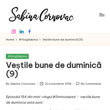
Skip
to
content
S
-
Instagram
Linkedin
Facebook
creator
a
de
Home
#VlogSabina
Veștile bune de duminică (9)
b
conținut
de
in
16
Posted
#VlogSabina
a
ani
in
Veștile bune de duminică
-
C
(9)
o
By
Sabina Cornovac
21 octombrie 2018
No Comments
r
Posted
by
n
Episodul 154 din mini-vlogul #3minutepezi – veștile bune
o
de duminica asta sunt: