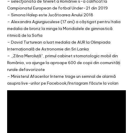
v
– selecţionata de tineret a României s-a calificat la
Campionatul European de fotbal Under-21 din 2019
a
– Simona Halep este Jucătoarea Anului 2018
c
– Alexandra Agiurgiuculese (17 ani) a câștigat pentru Italia
medalia de bronz la minge la Mondialele de gimnastică
O
ritmică de la Sofia
– David Turturean a luat medalia de AUR la Olimpiada
nl
Internațională de Astronomie din Sri Lanka
in
– „Zâna Merciluță”, primul cabinet stomatologic mobil din
România, va ajunge la aproape 600 de copii din comunități
e
rurale defavorizate
– Ministerul Afacerilor Interne trage un semnal de alarmă
asupra live-urilor pe Facebook/Instagram făcute la volan