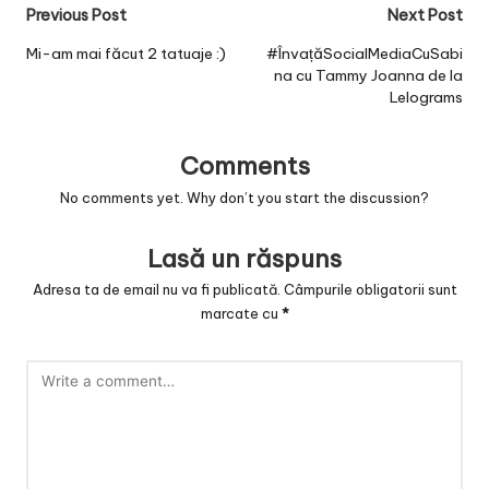
Post
Previous Post
Next Post
navigation
Mi-am mai făcut 2 tatuaje :)
#ÎnvațăSocialMediaCuSabi
na cu Tammy Joanna de la
Lelograms
Comments
No comments yet. Why don’t you start the discussion?
Lasă un răspuns
Adresa ta de email nu va fi publicată.
Câmpurile obligatorii sunt
marcate cu
*