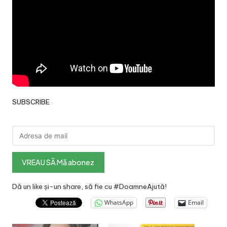
SUBSCRIBE
Dă un like și-un share, să fie cu #DoamneAjută!
WhatsApp
Email